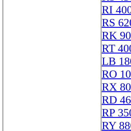
RI 40
RS 62
RK 90
RT 40
LB 18
RO 10
RX 80
RD 46
RP 35
RY 88