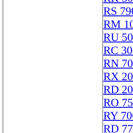
RS 79
RM 1
RU 50
RC 30
RN 70
RX 20
RD 20
RO 75
RY 70
RD 77