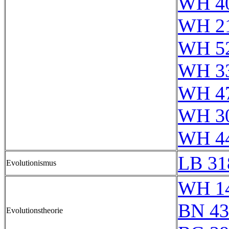
WH 4
WH 2
WH 5
WH 3
WH 4
WH 3
WH 4
LB 31
Evolutionismus
WH 1
BN 43
Evolutionstheorie