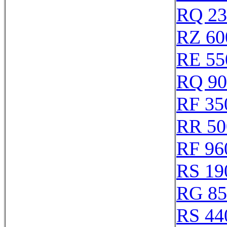
RQ 23
RZ 60
RE 55
RQ 90
RF 35
RR 50
RF 96
RS 19
RG 85
RS 44