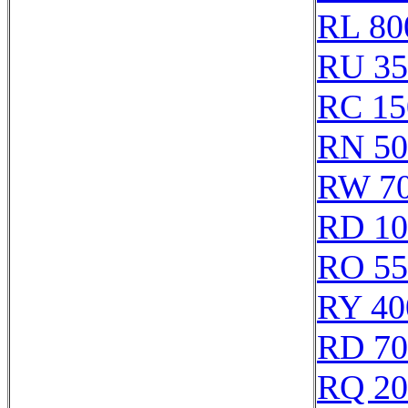
RL 80
RU 35
RC 15
RN 50
RW 7
RD 10
RO 55
RY 40
RD 70
RQ 20