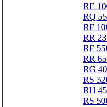
RE 10
RQ 55
RF 10
RR 23
RF 55
RR 65
RG 40
RS 32
RH 45
RS 50