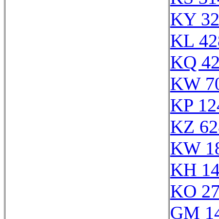
KY 32
KL 42
KQ 42
KW 7
KP 12
KZ 62
KW 1
KH 14
KO 27
GM 1