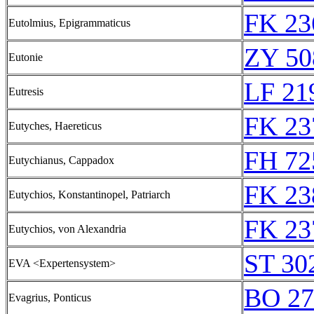
FK 23
Eutolmius, Epigrammaticus
ZY 50
Eutonie
LF 21
Eutresis
FK 23
Eutyches, Haereticus
FH 72
Eutychianus, Cappadox
FK 23
Eutychios, Konstantinopel, Patriarch
FK 23
Eutychios, von Alexandria
ST 30
EVA <Expertensystem>
BO 27
Evagrius, Ponticus