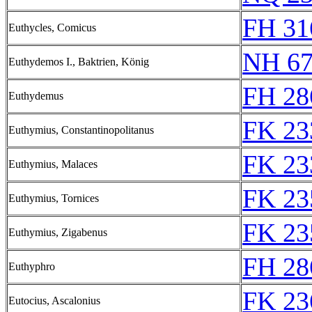
FH 31
Euthycles, Comicus
NH 67
Euthydemos I., Baktrien, König
FH 28
Euthydemus
FK 23
Euthymius, Constantinopolitanus
FK 23
Euthymius, Malaces
FK 23
Euthymius, Tornices
FK 23
Euthymius, Zigabenus
FH 28
Euthyphro
FK 23
Eutocius, Ascalonius