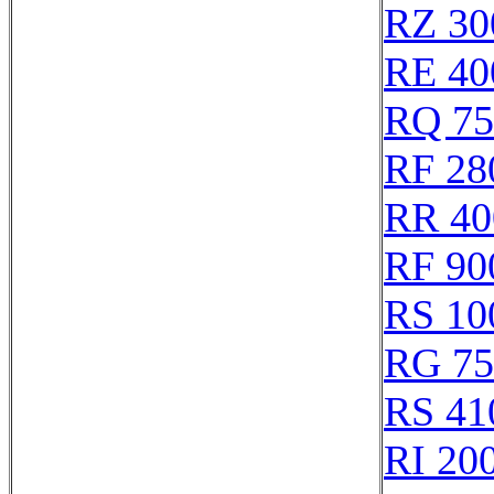
RZ 30
RE 40
RQ 75
RF 28
RR 40
RF 90
RS 10
RG 75
RS 41
RI 20