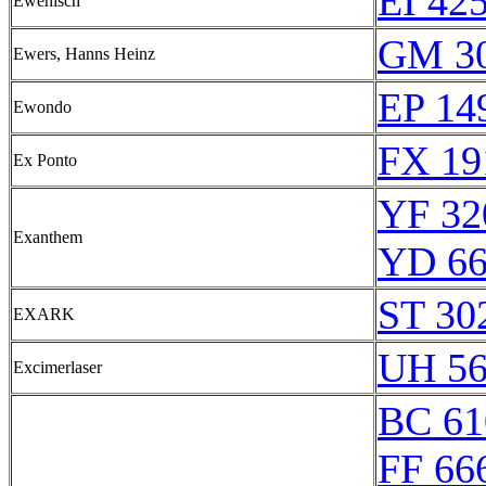
EI 42
Ewenisch
GM 30
Ewers, Hanns Heinz
EP 14
Ewondo
FX 19
Ex Ponto
YF 32
Exanthem
YD 66
ST 30
EXARK
UH 56
Excimerlaser
BC 61
FF 66