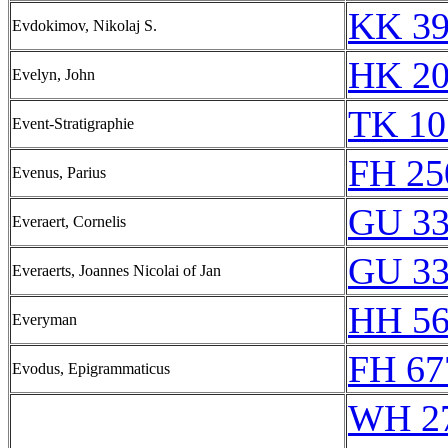
KK 39
Evdokimov, Nikolaj S.
HK 20
Evelyn, John
TK 10
Event-Stratigraphie
FH 25
Evenus, Parius
GU 33
Everaert, Cornelis
GU 33
Everaerts, Joannes Nicolai of Jan
HH 56
Everyman
FH 67
Evodus, Epigrammaticus
WH 2