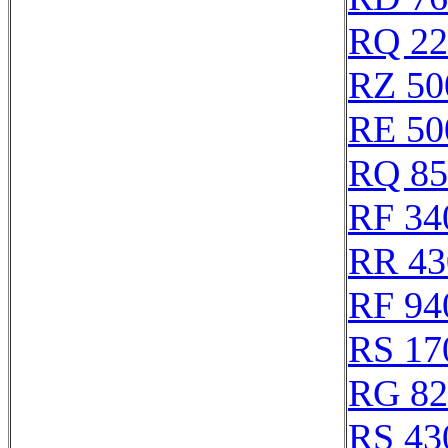
RQ 22
RZ 50
RE 50
RQ 85
RF 34
RR 43
RF 94
RS 17
RG 82
RS 43