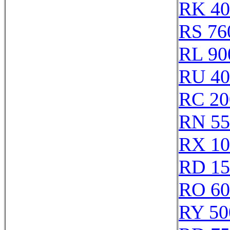
RK 40
RS 76
RL 90
RU 40
RC 20
RN 55
RX 10
RD 15
RO 60
RY 50