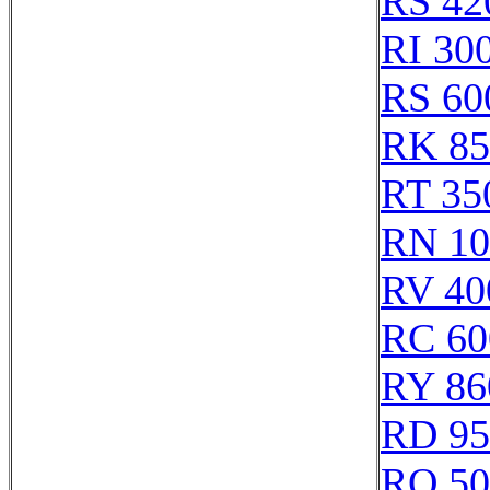
RS 42
RI 30
RS 60
RK 85
RT 35
RN 10
RV 40
RC 60
RY 86
RD 95
RQ 50