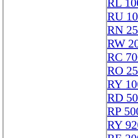
RL 10
RU 10
RN 25
RW 2
RC 70
RO 25
RY 10
RD 50
RP 50
RY 92