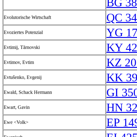
BG 38
QC 34
Evolutorische Wirtschaft
YG 17
Evoziertes Potenzial
KY 42
Evtimij, Tărnovski
KZ 20
Evtimov, Evtim
KK 39
Evtušenko, Evgenij
GI 35
Ewald, Schack Hermann
HN 32
Ewart, Gavin
EP 14
Ewe <Volk>