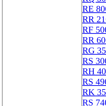
RE 80
RR 21
RF 50
RR 60
RG 35
RS 30
RH 40
RS 49
RK 35
RS 74