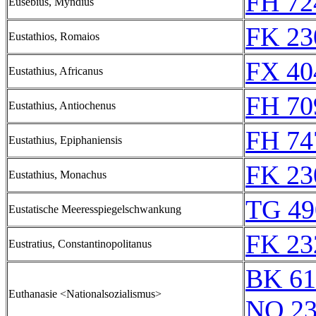
FH 72
Eusebius, Myndius
FK 23
Eustathios, Romaios
FX 40
Eustathius, Africanus
FH 70
Eustathius, Antiochenus
FH 74
Eustathius, Epiphaniensis
FK 23
Eustathius, Monachus
TG 49
Eustatische Meeresspiegelschwankung
FK 23
Eustratius, Constantinopolitanus
BK 61
Euthanasie <Nationalsozialismus>
NQ 23