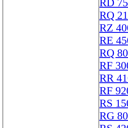
RD 75
RQ 21
RZ 40
RE 45
RQ 80
RF 30
RR 41
RF 92
RS 15
RG 80