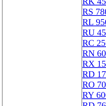
RK 45
RS 78
RL 95
RU 45
RC 25
RN 60
RX 15
RD 17
RO 70
RY 60
RD 76