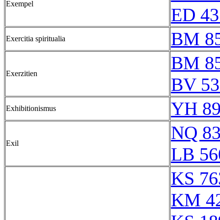
Exempel
ED 43
BM 8
Exercitia spiritualia
BM 8
Exerzitien
BV 53
YH 89
Exhibitionismus
NQ 83
Exil
LB 56
KS 76
KM 4