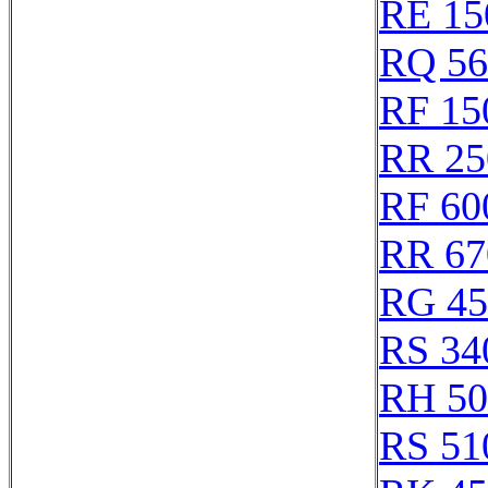
RE 15
RQ 56
RF 15
RR 25
RF 60
RR 67
RG 45
RS 34
RH 50
RS 51