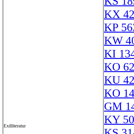
KS 18
KX 42
KP 56
KW 4
KI 13
KO 62
KU 42
KO 14
GM 1
KY 50
Exilliteratur
KS 31