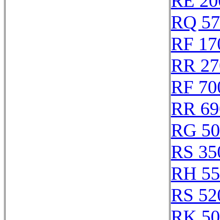
RE 20
RQ 57
RF 17
RR 27
RF 70
RR 69
RG 50
RS 35
RH 55
RS 52
RK 50