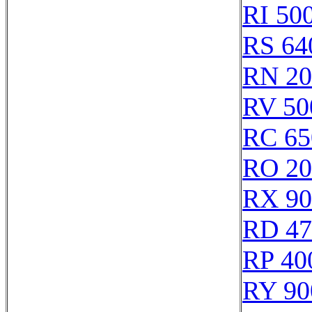
RI 50
RS 64
RN 20
RV 50
RC 65
RO 20
RX 90
RD 47
RP 40
RY 90