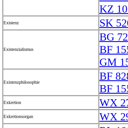
KZ 10
SK 52
Existenz
BG 72
BF 15
Existenzialismus
GM 1
BF 82
Existenzphilosophie
BF 15
WX 27
Exkretion
WX 29
Exkretionsorgan