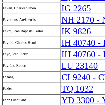
IG 2265
Favart, Charles Simon
NH 2170 - 
Favorinus, Arelatensis
IK 9826
Favre, Jean Baptiste Castor
IH 40740 -
Favrod, Charles-Henri
IH 40760 -
Faye, Jean Pierre
LU 23140
Fayrfax, Robert
CI 9240 - C
Fazang
TQ 1032
Fazies
YD 3300 - 
Febris undulans