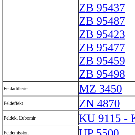
ZB 95437
ZB 95487
ZB 95423
ZB 95477
ZB 95459
ZB 95498
MZ 3450
Feldartillerie
ZN 4870
Feldeffekt
KU 9115 - 
Feldek, Ľubomír
UP 5500
Feldemission