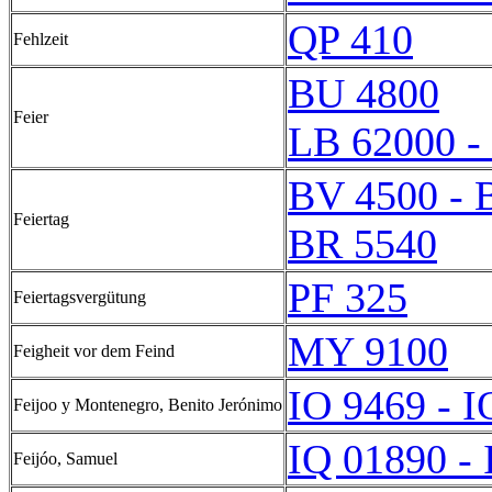
QP 410
Fehlzeit
BU 4800
Feier
LB 62000 -
BV 4500 - 
Feiertag
BR 5540
PF 325
Feiertagsvergütung
MY 9100
Feigheit vor dem Feind
IO 9469 - I
Feijoo y Montenegro, Benito Jerónimo
IQ 01890 -
Feijóo, Samuel