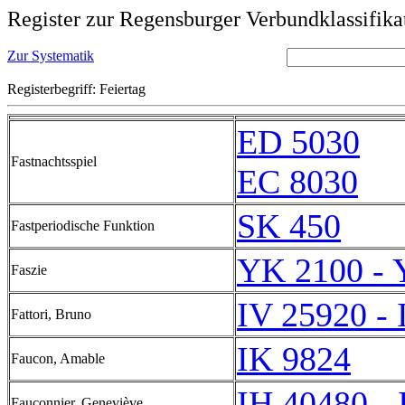
Register zur Regensburger Verbundklassifika
Zur Systematik
Registerbegriff: Feiertag
ED 5030
Fastnachtsspiel
EC 8030
SK 450
Fastperiodische Funktion
YK 2100 - 
Faszie
IV 25920 - 
Fattori, Bruno
IK 9824
Faucon, Amable
IH 40480 -
Fauconnier, Geneviève