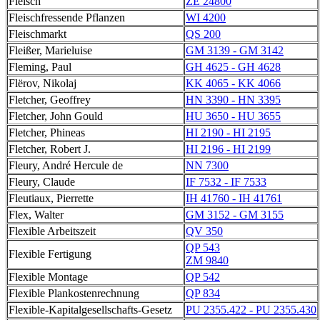
Fleisch
ZE 24800
Fleischfressende Pflanzen
WI 4200
Fleischmarkt
QS 200
Fleißer, Marieluise
GM 3139 - GM 3142
Fleming, Paul
GH 4625 - GH 4628
Flërov, Nikolaj
KK 4065 - KK 4066
Fletcher, Geoffrey
HN 3390 - HN 3395
Fletcher, John Gould
HU 3650 - HU 3655
Fletcher, Phineas
HI 2190 - HI 2195
Fletcher, Robert J.
HI 2196 - HI 2199
Fleury, André Hercule de
NN 7300
Fleury, Claude
IF 7532 - IF 7533
Fleutiaux, Pierrette
IH 41760 - IH 41761
Flex, Walter
GM 3152 - GM 3155
Flexible Arbeitszeit
QV 350
QP 543
Flexible Fertigung
ZM 9840
Flexible Montage
QP 542
Flexible Plankostenrechnung
QP 834
Flexible-Kapitalgesellschafts-Gesetz
PU 2355.422 - PU 2355.430