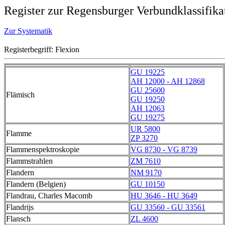
Register zur Regensburger Verbundklassifika
Zur Systematik
Registerbegriff: Flexion
GU 19225
AH 12000 - AH 12868
GU 25600
Flämisch
GU 19250
AH 12063
GU 19275
UR 5800
Flamme
ZP 3270
Flammenspektroskopie
VG 8730 - VG 8739
Flammstrahlen
ZM 7610
Flandern
NM 9170
Flandern (Belgien)
GU 10150
Flandrau, Charles Macomb
HU 3646 - HU 3649
Flandrijs
GU 33560 - GU 33561
Flansch
ZL 4600