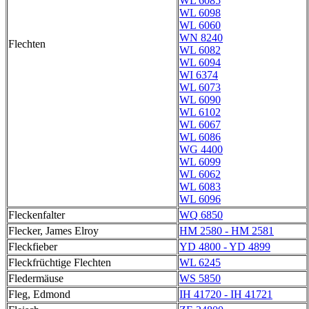
WL 6085
WL 6098
WL 6060
WN 8240
Flechten
WL 6082
WL 6094
WI 6374
WL 6073
WL 6090
WL 6102
WL 6067
WL 6086
WG 4400
WL 6099
WL 6062
WL 6083
WL 6096
Fleckenfalter
WQ 6850
Flecker, James Elroy
HM 2580 - HM 2581
Fleckfieber
YD 4800 - YD 4899
Fleckfrüchtige Flechten
WL 6245
Fledermäuse
WS 5850
Fleg, Edmond
IH 41720 - IH 41721