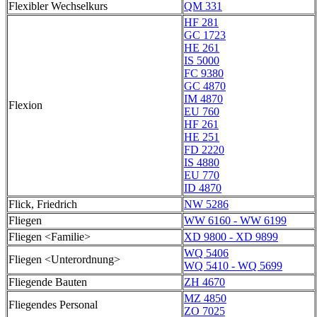
Flexibler Wechselkurs
QM 331
HF 281
GC 1723
HE 261
IS 5000
FC 9380
GC 4870
IM 4870
Flexion
EU 760
HF 261
HE 251
FD 2220
IS 4880
EU 770
ID 4870
Flick, Friedrich
NW 5286
Fliegen
WW 6160 - WW 6199
Fliegen <Familie>
XD 9800 - XD 9899
WQ 5406
Fliegen <Unterordnung>
WQ 5410 - WQ 5699
Fliegende Bauten
ZH 4670
MZ 4850
Fliegendes Personal
ZO 7025