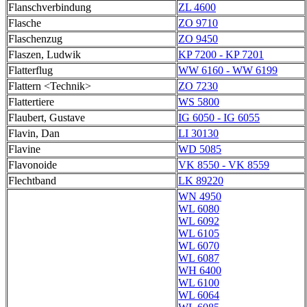
Flanschverbindung
ZL 4600
Flasche
ZO 9710
Flaschenzug
ZO 9450
Flaszen, Ludwik
KP 7200 - KP 7201
Flatterflug
WW 6160 - WW 6199
Flattern <Technik>
ZO 7230
Flattertiere
WS 5800
Flaubert, Gustave
IG 6050 - IG 6055
Flavin, Dan
LI 30130
Flavine
WD 5085
Flavonoide
VK 8550 - VK 8559
Flechtband
LK 89220
WN 4950
WL 6080
WL 6092
WL 6105
WL 6070
WL 6087
WH 6400
WL 6100
WL 6064