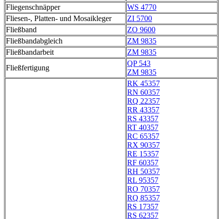
Fliegenschnäpper
WS 4770
Fliesen-, Platten- und Mosaikleger
ZI 5700
Fließband
ZO 9600
Fließbandabgleich
ZM 9835
Fließbandarbeit
ZM 9835
QP 543
Fließfertigung
ZM 9835
RK 45357
RN 60357
RQ 22357
RR 43357
RS 43357
RT 40357
RC 65357
RX 90357
RE 15357
RF 60357
RH 50357
RL 95357
RO 70357
RQ 85357
RS 17357
RS 62357