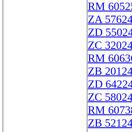
RM 6052
ZA 5762
ZD 5502
ZC 3202
RM 6063
ZB 2012
ZD 6422
ZC 5802
RM 6073
ZB 5212