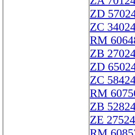
ZA 7012
ZD 5702
ZC 3402
RM 6064
ZB 2702
ZD 6502
ZC 5842
RM 6075
ZB 5282
ZE 2752
RM 6085