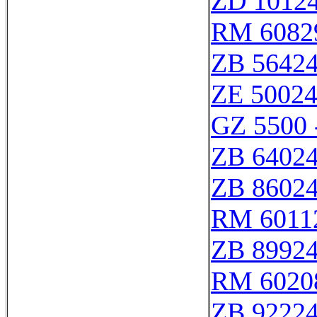
ZD 1012
RM 6082
ZB 5642
ZE 5002
GZ 5500 
ZB 6402
ZB 8602
RM 6011
ZB 8992
RM 6020
ZB 9222