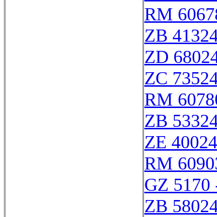
RM 6067
ZB 4132
ZD 6802
ZC 7352
RM 6078
ZB 5332
ZE 4002
RM 6090
GZ 5170 
ZB 5802