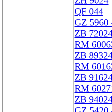
ZH 9024
QF 044
GZ 5960 
ZB 7202
RM 6006
ZB 8932
RM 6016
ZB 9162
RM 6027
ZB 9402
GZ 5420 