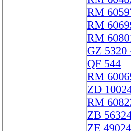
RM 6059
RM 6069
RM 6080
GZ 5320 
QF 544
RM 6006
ZD 1002
RM 6082
ZB 5632
ZE 4902