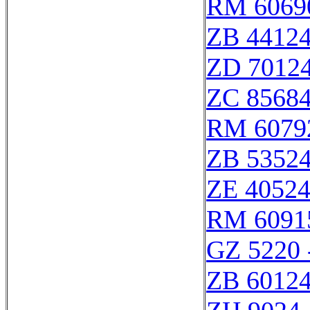
RM 6069
ZB 4412
ZD 7012
ZC 8568
RM 6079
ZB 5352
ZE 4052
RM 6091
GZ 5220 
ZB 6012