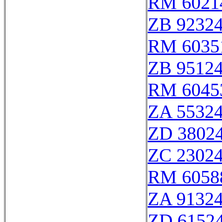
RM 6021
ZB 9232
RM 6035
ZB 9512
RM 6045
ZA 5532
ZD 3802
ZC 2302
RM 6058
ZA 9132
ZD 6152