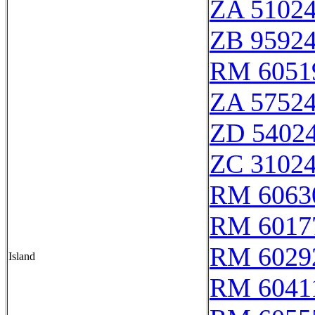
ZA 5102
ZB 9592
RM 6051
ZA 5752
ZD 5402
ZC 3102
RM 6063
RM 6017
RM 6029
Island
RM 6041