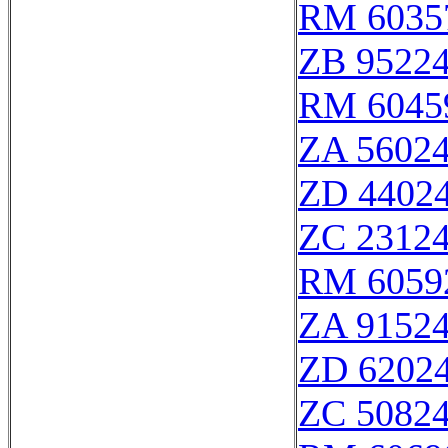
RM 6035
ZB 9522
RM 6045
ZA 5602
ZD 4402
ZC 2312
RM 6059
ZA 9152
ZD 6202
ZC 5082