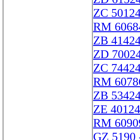
ZC 5012
RM 6068
ZB 4142
ZD 7002
ZC 7442
RM 6078
ZB 5342
ZE 4012
RM 6090
GZ 5190 