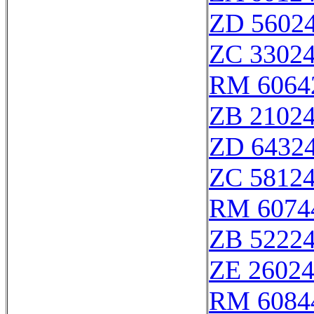
ZD 5602
ZC 3302
RM 6064
ZB 2102
ZD 6432
ZC 5812
RM 6074
ZB 5222
ZE 2602
RM 6084