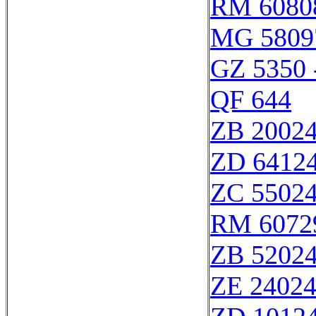
RM 6080
MG 5809
GZ 5350 
QF 644
ZB 2002
ZD 6412
ZC 5502
RM 6072
ZB 5202
ZE 2402