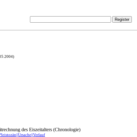
.05.2004)
trechnung des Eiszeitalters (Chronologie)
Pleistozän||Ursache||Verlauf