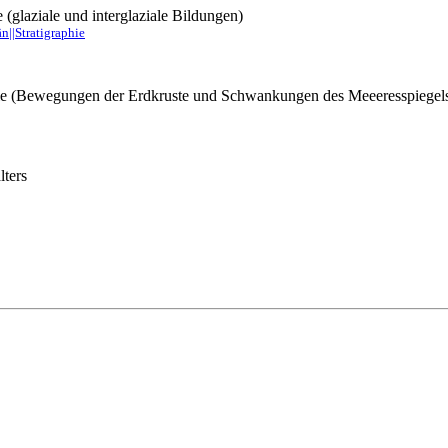
(glaziale und interglaziale Bildungen)
n||Stratigraphie
asie (Bewegungen der Erdkruste und Schwankungen des Meeeresspiegel
lters