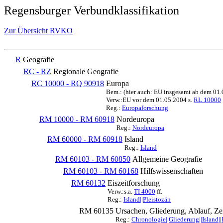
Regensburger Verbundklassifikation
Zur Übersicht RVKO
R
Geografie
RC - RZ
Regionale Geografie
RC 10000 - RQ 90918
Europa
Bem.: (hier auch: EU insgesamt ab dem 01
Verw.:EU vor dem 01.05.2004 s.
RL 10000
Reg.:
Europaforschung
RM 10000 - RM 60918
Nordeuropa
Reg.:
Nordeuropa
RM 60000 - RM 60918
Island
Reg.:
Island
RM 60103 - RM 60850
Allgemeine Geografie
RM 60103 - RM 60168
Hilfswissenschaften
RM 60132
Eiszeitforschung
Verw.:s.a.
TI 4000
ff.
Reg.:
Island||Pleistozän
RM 60135
Ursachen, Gliederung, Ablauf, Zei
Reg.:
Chronologie||Gliederung||Island||