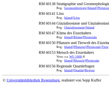
RM 60138
Stratigraphie und Geomorphologie 
Reg.:
Geomorphologie||Island||Pleistozä
RM 60141
Löss
Reg.:
Island||Löss
RM 60144
Glazialisostasie und Glazialeust
Reg.:
Glazialisostasie||Island
RM 60147
Klima des Eiszeitalters
Reg.:
Island||Klima||Pleistozän
RM 60150
Pflanzen und Tierwelt des Eiszeita
Reg.:
Island||Pflanzen||Pleistozän||Tiere
RM 60153
Mensch des Eiszeitalters
Verw.:s.a.
WU 1000
ff.
Reg.:
Island||Mensch||Pleistozän
RM 60156
Regionale Quartärfragen
Reg.:
Island||Quartär||Region
©
Universitätsbibliothek Regensburg
, realisiert von Sepp Kuffer