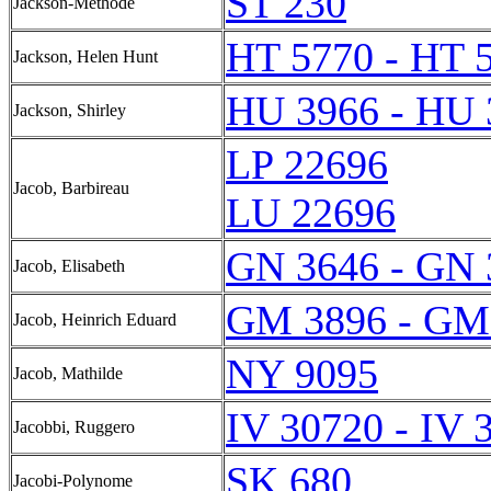
ST 230
Jackson-Methode
HT 5770 - HT 
Jackson, Helen Hunt
HU 3966 - HU 
Jackson, Shirley
LP 22696
Jacob, Barbireau
LU 22696
GN 3646 - GN 
Jacob, Elisabeth
GM 3896 - GM
Jacob, Heinrich Eduard
NY 9095
Jacob, Mathilde
IV 30720 - IV 
Jacobbi, Ruggero
SK 680
Jacobi-Polynome