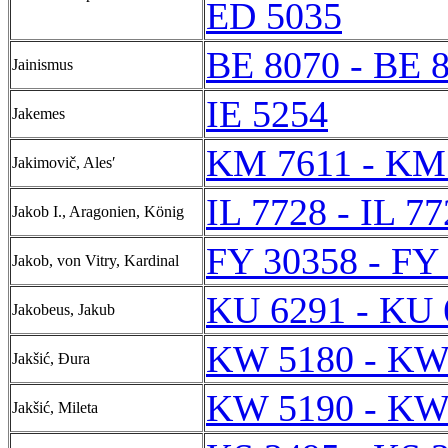
ED 5035
BE 8070 - BE 
Jainismus
IE 5254
Jakemes
KM 7611 - KM
Jakimovič, Alesʹ
IL 7728 - IL 7
Jakob I., Aragonien, König
FY 30358 - FY
Jakob, von Vitry, Kardinal
KU 6291 - KU 
Jakobeus, Jakub
KW 5180 - KW
Jakšić, Đura
KW 5190 - KW
Jakšić, Mileta