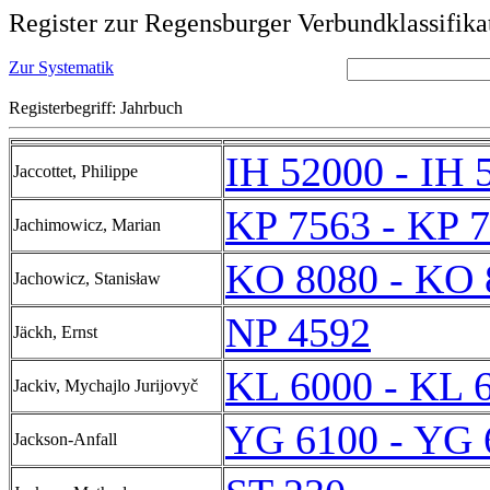
Register zur Regensburger Verbundklassifika
Zur Systematik
Registerbegriff: Jahrbuch
IH 52000 - IH 
Jaccottet, Philippe
KP 7563 - KP 
Jachimowicz, Marian
KO 8080 - KO 
Jachowicz, Stanisław
NP 4592
Jäckh, Ernst
KL 6000 - KL 
Jackiv, Mychajlo Jurijovyč
YG 6100 - YG 
Jackson-Anfall