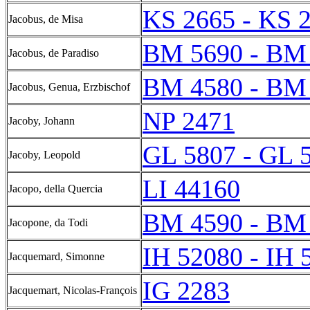
KS 2665 - KS 
Jacobus, de Misa
BM 5690 - BM
Jacobus, de Paradiso
BM 4580 - BM
Jacobus, Genua, Erzbischof
NP 2471
Jacoby, Johann
GL 5807 - GL 
Jacoby, Leopold
LI 44160
Jacopo, della Quercia
BM 4590 - BM
Jacopone, da Todi
IH 52080 - IH 
Jacquemard, Simonne
IG 2283
Jacquemart, Nicolas-François