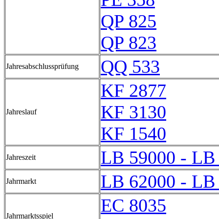
QP 825
QP 823
QQ 533
Jahresabschlussprüfung
KF 2877
KF 3130
Jahreslauf
KF 1540
LB 59000 - LB
Jahreszeit
LB 62000 - LB
Jahrmarkt
EC 8035
Jahrmarktsspiel