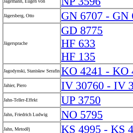
NP 3596
Jagemann, Eugen von
GN 6707 - GN 
Jägersberg, Otto
GD 8775
HF 633
Jägersprache
HF 135
KO 4241 - KO 
Jagodynski, Stanisław Serafin
IV 30760 - IV 
Jahier, Piero
UP 3750
Jahn-Teller-Effekt
NO 5795
Jahn, Friedrich Ludwig
KS 4995 - KS 
Jahn, Metoděj