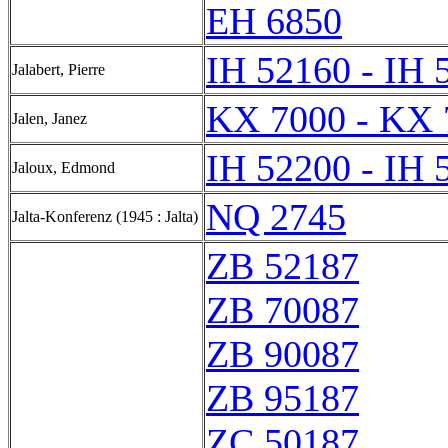
EH 6850
IH 52160 - IH 
Jalabert, Pierre
KX 7000 - KX 
Jalen, Janez
IH 52200 - IH 
Jaloux, Edmond
NQ 2745
Jalta-Konferenz (1945 : Jalta)
ZB 52187
ZB 70087
ZB 90087
ZB 95187
ZC 50187