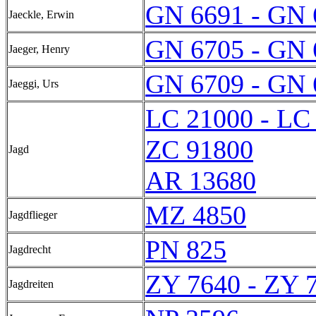
GN 6691 - GN 
Jaeckle, Erwin
GN 6705 - GN 
Jaeger, Henry
GN 6709 - GN 
Jaeggi, Urs
LC 21000 - LC
ZC 91800
Jagd
AR 13680
MZ 4850
Jagdflieger
PN 825
Jagdrecht
ZY 7640 - ZY 
Jagdreiten