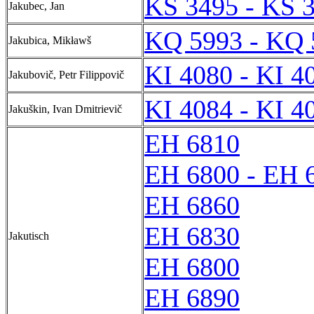
KS 3495 - KS 
Jakubec, Jan
KQ 5993 - KQ 
Jakubica, Mikławš
KI 4080 - KI 4
Jakubovič, Petr Filippovič
KI 4084 - KI 4
Jakuškin, Ivan Dmitrievič
EH 6810
EH 6800 - EH 
EH 6860
EH 6830
Jakutisch
EH 6800
EH 6890