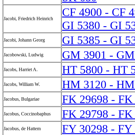
CF 4900 - CF 
Jacobi, Friedrich Heinrich
GI 5380 - GI 5
GI 5385 - GI 5
Jacobi, Johann Georg
GM 3901 - GM
Jacobowski, Ludwig
HT 5800 - HT 
Jacobs, Harriet A.
HM 3120 - HM
Jacobs, William W.
FK 29698 - FK
Jacobus, Bulgariae
FK 29798 - FK
Jacobus, Coccinobaphus
FY 30298 - FY
Jacobus, de Hattem