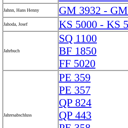
GM 3932 - GM
Jahnn, Hans Henny
KS 5000 - KS 
Jahoda, Josef
SQ 1100
BF 1850
Jahrbuch
FF 5020
PE 359
PE 357
QP 824
QP 443
Jahresabschluss
PE 358