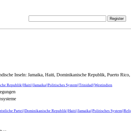
indische Inseln: Jamaika, Haiti, Dominikanische Republik, Puerto Rico,
he Republik||Haiti||Jamaika||Politisches System||Trinidad||Westindien
wegungen
ensysteme
istliche Partei||Dominikanische Republik||Haiti||Jamaika||Politisches System||Reli