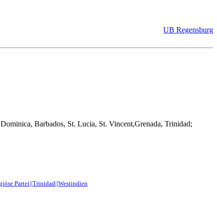
UB Regensburg
 Dominica, Barbados, St. Lucia, St. Vincent,Grenada, Trinidad;
giöse Partei||Trinidad||Westindien