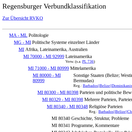
Regensburger Verbundklassifikation
Zur Übersicht RVKO
MA - ML
Politologie
MG - MI
Politische Systeme einzelner Länder
MI
Afrika, Lateinamerika, Australien
MI 70000 - MI 92999
Lateinamerika
Verw.:(s.a.
PL 736
)
MI 71000 - MI 80999
Mittelamerika
MI 80000 - MI
Sonstige Staaten (Belize; West
80999
Bermudas)
Reg.:
Barbados||Belize||Dominikanisc
MI 80300 - MI 80398
Parteien und politische Be
MI 80329 - MI 80398
Mehrere Parteien, Partei
MI 80340 - MI 80348
Religiöse Parteien
Reg.:
Barbados||Belize||Chr
MI 80340
Geschichte, Struktur, Probleme
MI 80341
Programme, Kommentare