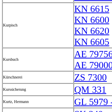
KN 6615
KN 6600
Kurpisch
KN 6620
KN 6605
AE 7975
Kursbuch
AE 79000
ZS 7300
Kürschnerei
QM 331
Kurssicherung
GL 5979 
Kurtz, Hermann