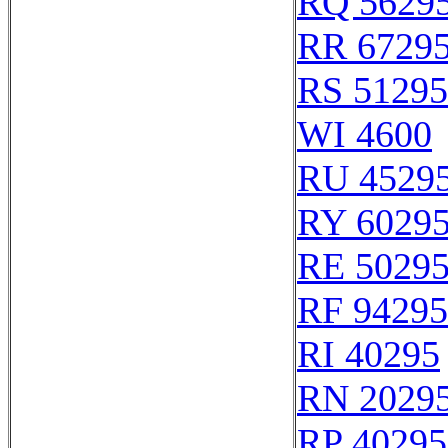
RQ 5629
RR 6729
RS 51295
WI 4600
RU 4529
RY 6029
RE 5029
RF 94295
RI 40295
RN 2029
RP 40295