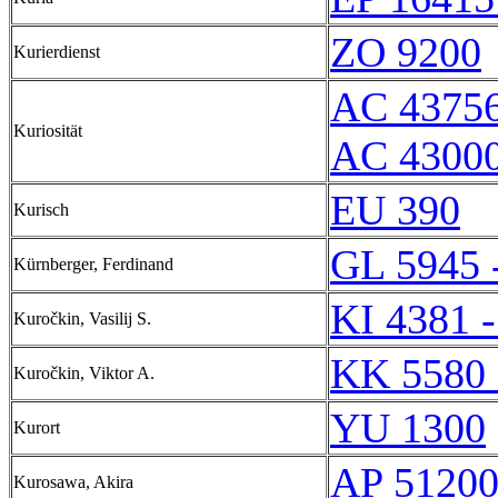
ZO 9200
Kurierdienst
AC 4375
Kuriosität
AC 43000
EU 390
Kurisch
GL 5945 
Kürnberger, Ferdinand
KI 4381 -
Kuročkin, Vasilij S.
KK 5580 
Kuročkin, Viktor A.
YU 1300
Kurort
AP 5120
Kurosawa, Akira