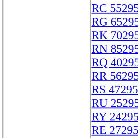
RC 5529
RG 6529
RK 7029
RN 8529
RQ 4029
RR 5629
RS 47295
RU 2529
RY 2429
RE 2729