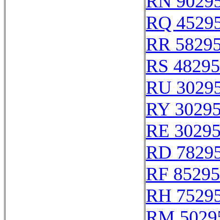
RN 9029
RQ 4529
RR 5829
RS 48295
RU 3029
RY 3029
RE 3029
RD 7829
RF 85295
RH 7529
RM 5029