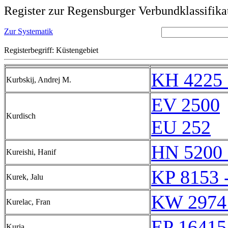
Register zur Regensburger Verbundklassifika
Zur Systematik
Registerbegriff: Küstengebiet
KH 4225 
Kurbskij, Andrej M.
EV 2500
Kurdisch
EU 252
HN 5200 
Kureishi, Hanif
KP 8153 
Kurek, Jalu
KW 2974
Kurelac, Fran
EP 16415
Kuria