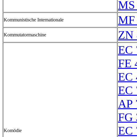
MS 
MF 
Kommunistische Internationale
ZN 
Kommutatormaschine
EC 
FE 
EC 
EC 
AP 
FG 
EC 
Komödie