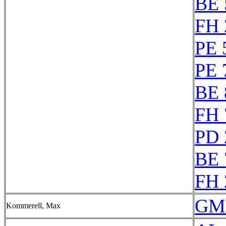
BE 
FH 
PE 
PE 
BE 
FH 
PD 
BE 
FH 
GM 
Kommerell, Max