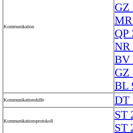
GZ 
MR
Kommunikation
QP 
NR 
BV 
GZ 
BL 
DT 
Kommunikationshilfe
ST 
Kommunikationsprotokoll
ST 