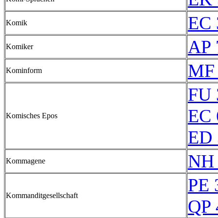
EC 
Komik
AP 
Komiker
MF 
Kominform
FU 
EC 
Komisches Epos
ED 
NH 
Kommagene
PE 
Kommanditgesellschaft
QP 