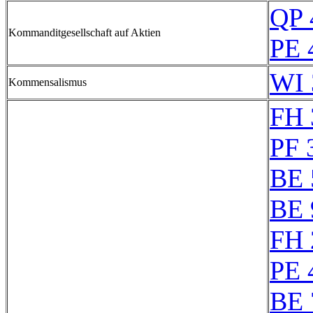
QP 
Kommanditgesellschaft auf Aktien
PE 
WI 
Kommensalismus
FH 
PF 
BE 
BE 
FH 
PE 
BE 