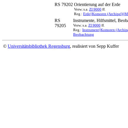
RS 79202
Orientierung auf der Erde
Verw.:s.a.
ZI 9000
ff.
Reg.:
Erde||Komoren (Archipel)||M
RS
Instrumente, Hilfsmittel, Be
79205
Verw.:s.a.
ZI 9000
ff.
Reg.:
Instrument||Komoren (Archip
Beobachtung
©
Universitätsbibliothek Regensburg
, realisiert von Sepp Kuffer