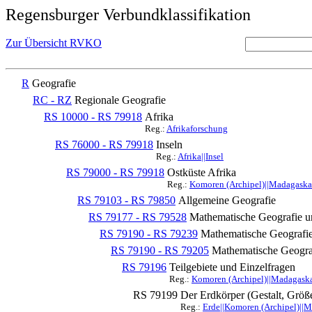
Regensburger Verbundklassifikation
Zur Übersicht RVKO
R
Geografie
RC - RZ
Regionale Geografie
RS 10000 - RS 79918
Afrika
Reg.:
Afrikaforschung
RS 76000 - RS 79918
Inseln
Reg.:
Afrika||Insel
RS 79000 - RS 79918
Ostküste Afrika
Reg.:
Komoren (Archipel)||Madagaska
RS 79103 - RS 79850
Allgemeine Geografie
RS 79177 - RS 79528
Mathematische Geografie u
RS 79190 - RS 79239
Mathematische Geografie
RS 79190 - RS 79205
Mathematische Geogra
RS 79196
Teilgebiete und Einzelfragen
Reg.:
Komoren (Archipel)||Madagaska
RS 79199
Der Erdkörper (Gestalt, Größ
Reg.:
Erde||Komoren (Archipel)||M