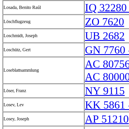
IQ 32280 
Losada, Benito Raúl
ZO 7620
Löschflugzeug
UB 2682
Loschmidt, Joseph
GN 7760 
Loschütz, Gert
AC 8075
Loseblattsammlung
AC 80000
NY 9115
Löser, Franz
KK 5861 
Losev, Lev
AP 51210
Losey, Joseph