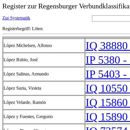
Register zur Regensburger Verbundklassifika
Zur Systematik
Registerbegriff: Löten
IQ 38880 
López Michelsen, Alfonso
IP 5380 -
López Rubio, José
IP 5403 -
López Salinas, Armando
IQ 10550 
López Suria, Violeta
IQ 15860 
López Velarde, Ramón
IQ 15890 
López y Fuentes, Gregorio