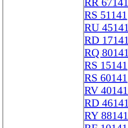
RR 6714
RS 51141
RU 4514
RD 1714
RQ 8014
RS 15141
RS 60141
RV 40141
RD 4614
RY 8814