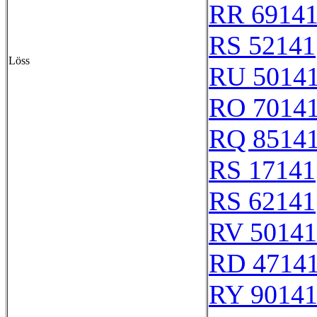
RR 6914
RS 52141
Löss
RU 5014
RO 7014
RQ 8514
RS 17141
RS 62141
RV 50141
RD 4714
RY 9014