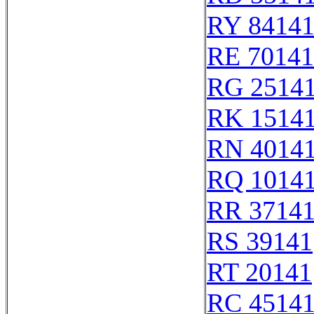
RY 8414
RE 70141
RG 2514
RK 1514
RN 4014
RQ 1014
RR 3714
RS 39141
RT 20141
RC 4514