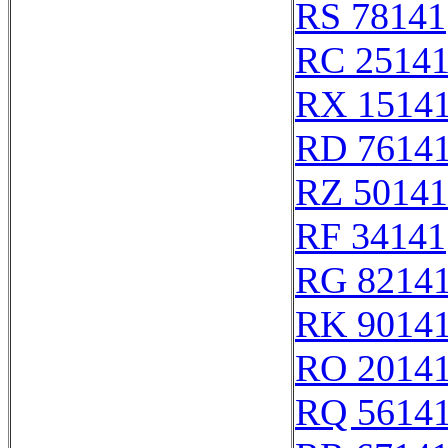
RS 78141
RC 2514
RX 1514
RD 7614
RZ 50141
RF 34141
RG 8214
RK 9014
RO 2014
RQ 5614