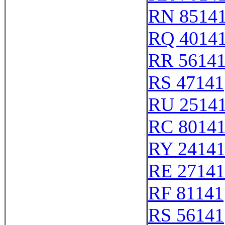
RN 8514
RQ 4014
RR 5614
RS 47141
RU 2514
RC 8014
RY 2414
RE 27141
RF 81141
RS 56141