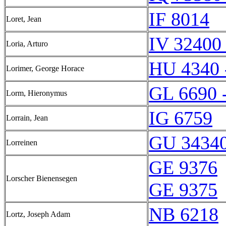
IF 8014
Loret, Jean
IV 32400 
Loria, Arturo
HU 4340 
Lorimer, George Horace
GL 6690 
Lorm, Hieronymus
IG 6759
Lorrain, Jean
GU 34340
Lorreinen
GE 9376
Lorscher Bienensegen
GE 9375
NB 6218
Lortz, Joseph Adam