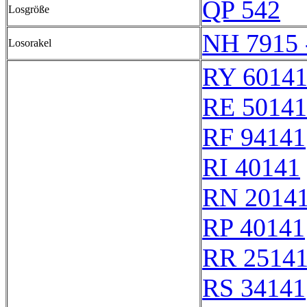
QP 542
Losgröße
NH 7915 
Losorakel
RY 6014
RE 50141
RF 94141
RI 40141
RN 2014
RP 40141
RR 2514
RS 34141