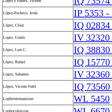
IQ 73574 
López y Planes, Vicente
IP 5353 -
López-Pacheco, Jesús
IQ 02834 
López, César
IV 32320 
Lopez, Guido
IQ 38830 
López, Luis C.
IQ 15770 
López, Rafael
IV 32360 
Lopez, Sabatino
IQ 73560 
López, Vicente Fidel
WL 5450
Lophiostomataceae
WL 6670
Lophocoleaceae