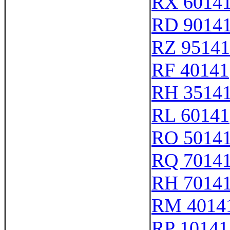
RX 6014
RD 9014
RZ 95141
RF 40141
RH 3514
RL 60141
RO 5014
RQ 7014
RH 7014
RM 4014
RP 10141