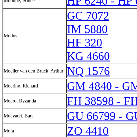
HP 6240 - HP 
Modupe, Prince
GC 7072
IM 5880
Modus
HF 320
KG 4660
NQ 1576
Moeller van den Bruck, Arthur
GM 4840 - G
Moering, Richard
FH 38598 - F
Moero, Byzantia
GU 66799 - G
Moeyaert, Bart
ZO 4410
Mofa