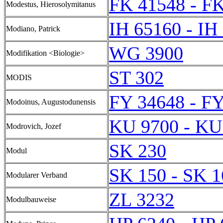
FK 41548 - F
Modestus, Hierosolymitanus
IH 65160 - IH
Modiano, Patrick
WG 3900
Modifikation <Biologie>
ST 302
MODIS
FY 34648 - F
Modoinus, Augustodunensis
KU 9700 - KU
Modrovich, Jozef
SK 230
Modul
SK 150 - SK 1
Modularer Verband
ZL 3232
Modulbauweise