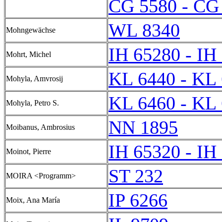
CG 5580 - CG
WL 8340
Mohngewächse
IH 65280 - IH
Mohrt, Michel
KL 6440 - KL
Mohyla, Amvrosij
KL 6460 - KL
Mohyla, Petro S.
NN 1895
Moibanus, Ambrosius
IH 65320 - IH
Moinot, Pierre
ST 232
MOIRA <Programm>
IP 6266
Moix, Ana María