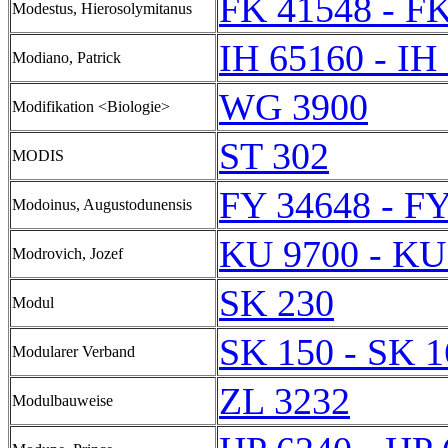
FK 41548 - F
Modestus, Hierosolymitanus
IH 65160 - IH
Modiano, Patrick
WG 3900
Modifikation <Biologie>
ST 302
MODIS
FY 34648 - F
Modoinus, Augustodunensis
KU 9700 - KU
Modrovich, Jozef
SK 230
Modul
SK 150 - SK 1
Modularer Verband
ZL 3232
Modulbauweise