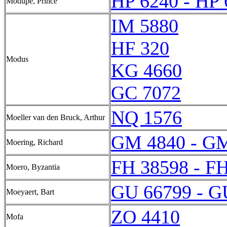
HP 6240 - HP 
Modupe, Prince
IM 5880
HF 320
Modus
KG 4660
GC 7072
NQ 1576
Moeller van den Bruck, Arthur
GM 4840 - G
Moering, Richard
FH 38598 - F
Moero, Byzantia
GU 66799 - G
Moeyaert, Bart
ZO 4410
Mofa