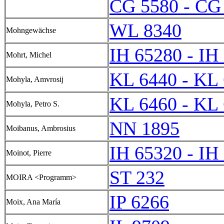
CG 5580 - CG
WL 8340
Mohngewächse
IH 65280 - IH
Mohrt, Michel
KL 6440 - KL
Mohyla, Amvrosij
KL 6460 - KL
Mohyla, Petro S.
NN 1895
Moibanus, Ambrosius
IH 65320 - IH
Moinot, Pierre
ST 232
MOIRA <Programm>
IP 6266
Moix, Ana María