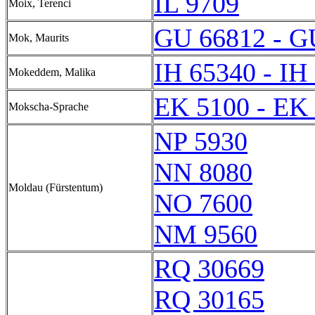
IL 9709
Moix, Terenci
GU 66812 - G
Mok, Maurits
IH 65340 - IH
Mokeddem, Malika
EK 5100 - EK
Mokscha-Sprache
NP 5930
NN 8080
Moldau (Fürstentum)
NO 7600
NM 9560
RQ 30669
RQ 30165