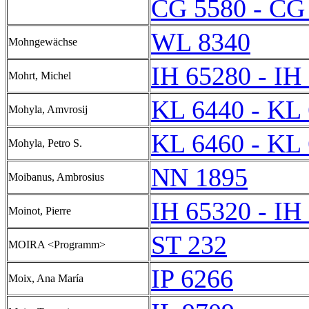
CG 5580 - CG
WL 8340
Mohngewächse
IH 65280 - IH
Mohrt, Michel
KL 6440 - KL
Mohyla, Amvrosij
KL 6460 - KL
Mohyla, Petro S.
NN 1895
Moibanus, Ambrosius
IH 65320 - IH
Moinot, Pierre
ST 232
MOIRA <Programm>
IP 6266
Moix, Ana María