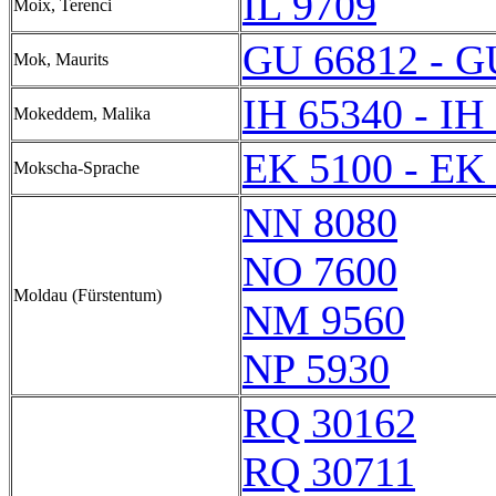
IL 9709
Moix, Terenci
GU 66812 - G
Mok, Maurits
IH 65340 - IH
Mokeddem, Malika
EK 5100 - EK
Mokscha-Sprache
NN 8080
NO 7600
Moldau (Fürstentum)
NM 9560
NP 5930
RQ 30162
RQ 30711