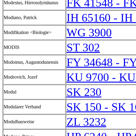
FK 41548 - F
Modestus, Hierosolymitanus
IH 65160 - IH
Modiano, Patrick
WG 3900
Modifikation <Biologie>
ST 302
MODIS
FY 34648 - F
Modoinus, Augustodunensis
KU 9700 - KU
Modrovich, Jozef
SK 230
Modul
SK 150 - SK 1
Modularer Verband
ZL 3232
Modulbauweise