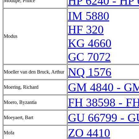
HP 6240 - HP 
Modupe, Prince
IM 5880
HF 320
Modus
KG 4660
GC 7072
NQ 1576
Moeller van den Bruck, Arthur
GM 4840 - G
Moering, Richard
FH 38598 - F
Moero, Byzantia
GU 66799 - G
Moeyaert, Bart
ZO 4410
Mofa