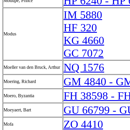
HP 6240 - HP 
Modupe, Prince
IM 5880
HF 320
Modus
KG 4660
GC 7072
NQ 1576
Moeller van den Bruck, Arthur
GM 4840 - G
Moering, Richard
FH 38598 - F
Moero, Byzantia
GU 66799 - G
Moeyaert, Bart
ZO 4410
Mofa