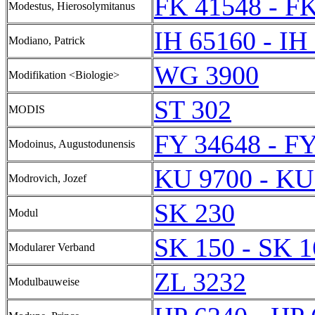
FK 41548 - F
Modestus, Hierosolymitanus
IH 65160 - IH
Modiano, Patrick
WG 3900
Modifikation <Biologie>
ST 302
MODIS
FY 34648 - F
Modoinus, Augustodunensis
KU 9700 - KU
Modrovich, Jozef
SK 230
Modul
SK 150 - SK 1
Modularer Verband
ZL 3232
Modulbauweise