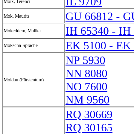
IL 9709
Moix, Terenci
GU 66812 - G
Mok, Maurits
IH 65340 - IH
Mokeddem, Malika
EK 5100 - EK
Mokscha-Sprache
NP 5930
NN 8080
Moldau (Fürstentum)
NO 7600
NM 9560
RQ 30669
RQ 30165