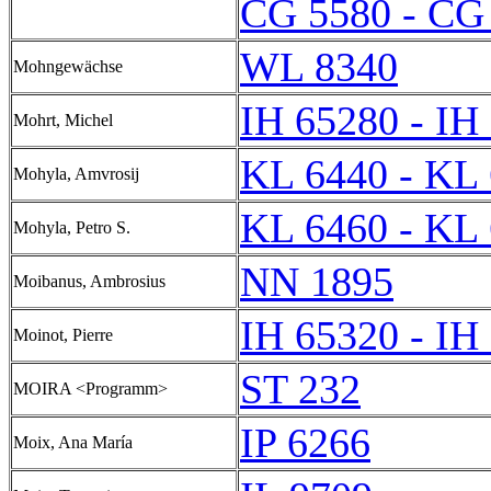
CG 5580 - CG
WL 8340
Mohngewächse
IH 65280 - IH
Mohrt, Michel
KL 6440 - KL
Mohyla, Amvrosij
KL 6460 - KL
Mohyla, Petro S.
NN 1895
Moibanus, Ambrosius
IH 65320 - IH
Moinot, Pierre
ST 232
MOIRA <Programm>
IP 6266
Moix, Ana María