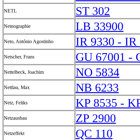
ST 302
NETL
LB 33900
Netnographie
IR 9330 - IR
Neto, António Agostinho
GU 67001 - 
Netscher, Frans
NO 5834
Nettelbeck, Joachim
NB 6233
Nettlau, Max
KP 8535 - K
Netz, Feliks
ZP 2900
Netzausbau
QC 110
Netzeffekt