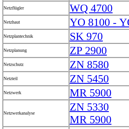
WQ 4700
Netzflügler
YO 8100 - Y
Netzhaut
SK 970
Netzplantechnik
ZP 2900
Netzplanung
ZN 8580
Netzschutz
ZN 5450
Netzteil
MR 5900
Netzwerk
ZN 5330
Netzwerkanalyse
MR 5900