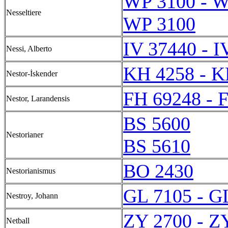
WP 3100 - W
Nesseltiere
WP 3100
IV 37440 - I
Nessi, Alberto
KH 4258 - K
Nestor-İskender
FH 69248 - 
Nestor, Larandensis
BS 5600
Nestorianer
BS 5610
BO 2430
Nestorianismus
GL 7105 - G
Nestroy, Johann
ZY 2700 - Z
Netball