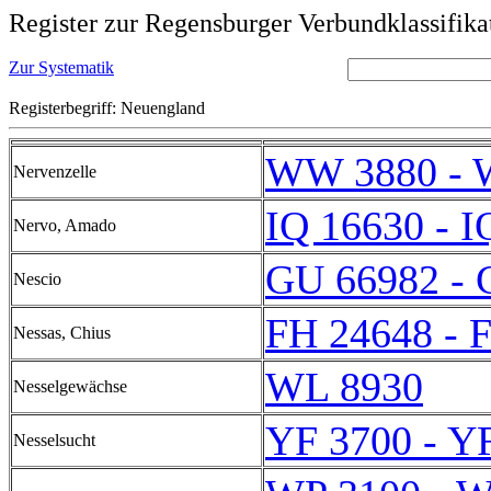
Register zur Regensburger Verbundklassifika
Zur Systematik
Registerbegriff: Neuengland
WW 3880 - 
Nervenzelle
IQ 16630 - I
Nervo, Amado
GU 66982 - 
Nescio
FH 24648 - 
Nessas, Chius
WL 8930
Nesselgewächse
YF 3700 - Y
Nesselsucht