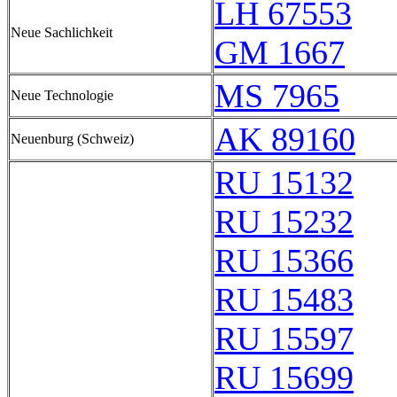
LH 67553
Neue Sachlichkeit
GM 1667
MS 7965
Neue Technologie
AK 89160
Neuenburg (Schweiz)
RU 15132
RU 15232
RU 15366
RU 15483
RU 15597
RU 15699