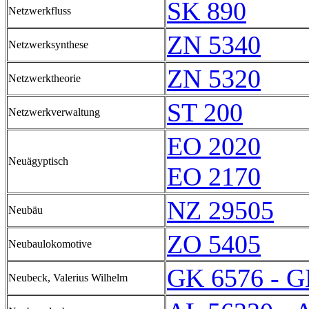
SK 890
Netzwerkfluss
ZN 5340
Netzwerksynthese
ZN 5320
Netzwerktheorie
ST 200
Netzwerkverwaltung
EO 2020
Neuägyptisch
EO 2170
NZ 29505
Neubäu
ZO 5405
Neubaulokomotive
GK 6576 - G
Neubeck, Valerius Wilhelm