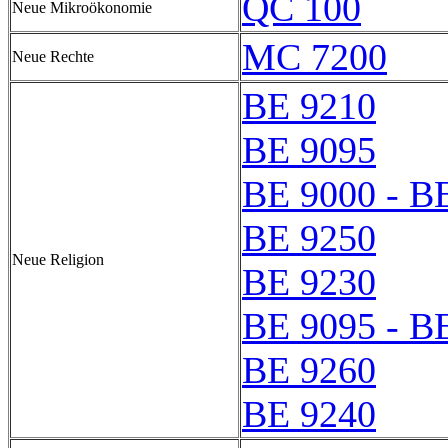
QC 100
Neue Mikroökonomie
MC 7200
Neue Rechte
BE 9210
BE 9095
BE 9000 - B
BE 9250
Neue Religion
BE 9230
BE 9095 - B
BE 9260
BE 9240