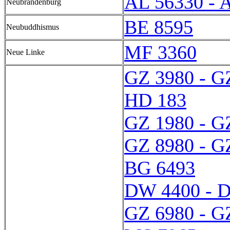
AL 56330 - 
Neubrandenburg
BE 8595
Neubuddhismus
MF 3360
Neue Linke
GZ 3980 - G
HD 183
GZ 1980 - G
GZ 8980 - G
BG 6493
DW 4400 - 
GZ 6980 - G