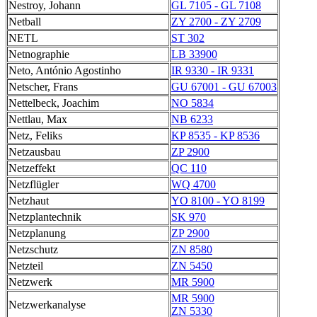
Nestroy, Johann
GL 7105 - GL 7108
Netball
ZY 2700 - ZY 2709
NETL
ST 302
Netnographie
LB 33900
Neto, António Agostinho
IR 9330 - IR 9331
Netscher, Frans
GU 67001 - GU 67003
Nettelbeck, Joachim
NO 5834
Nettlau, Max
NB 6233
Netz, Feliks
KP 8535 - KP 8536
Netzausbau
ZP 2900
Netzeffekt
QC 110
Netzflügler
WQ 4700
Netzhaut
YO 8100 - YO 8199
Netzplantechnik
SK 970
Netzplanung
ZP 2900
Netzschutz
ZN 8580
Netzteil
ZN 5450
Netzwerk
MR 5900
MR 5900
Netzwerkanalyse
ZN 5330