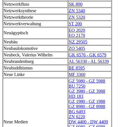
Netzwerkfluss
SK 890
Netzwerksynthese
ZN 5340
Netzwerktheorie
ZN 5320
Netzwerkverwaltung
ST 200
EO 2020
Neuägyptisch
EO 2170
Neubäu
NZ 29505
Neubaulokomotive
ZO 5405
Neubeck, Valerius Wilhelm
GK 6576 - GK 6579
Neubrandenburg
AL 56330 - AL 56339
Neubuddhismus
BE 8595
Neue Linke
MF 3360
GZ 5980 - GZ 5988
BU 7250
GZ 3980 - GZ 3988
HD 183
GZ 1980 - GZ 1988
GZ 8980 - GZ 8988
BG 6493
ZN 6220
Neue Medien
DW 4400 - DW 4409
GZ 6980 - GZ 6988