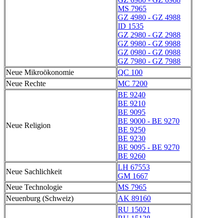
MS 7965
GZ 4980 - GZ 4988
ID 1535
GZ 2980 - GZ 2988
GZ 9980 - GZ 9988
GZ 0980 - GZ 0988
GZ 7980 - GZ 7988
Neue Mikroökonomie
QC 100
Neue Rechte
MC 7200
BE 9240
BE 9210
BE 9095
BE 9000 - BE 9270
Neue Religion
BE 9250
BE 9230
BE 9095 - BE 9270
BE 9260
LH 67553
Neue Sachlichkeit
GM 1667
Neue Technologie
MS 7965
Neuenburg (Schweiz)
AK 89160
RU 15021