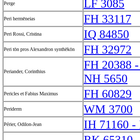
LF 3085
Perge
FH 33117
Peri hermēneias
IQ 84850
Peri Rossi, Cristina
FH 32972
Peri tōn pros Alexandron synthēkōn
FH 20388 -
Periander, Corinthius
NH 5650
FH 60829
Pericles et Fabius Maximus
WM 3700
Periderm
IH 71160 -
Périer, Odilon-Jean
RK 65310