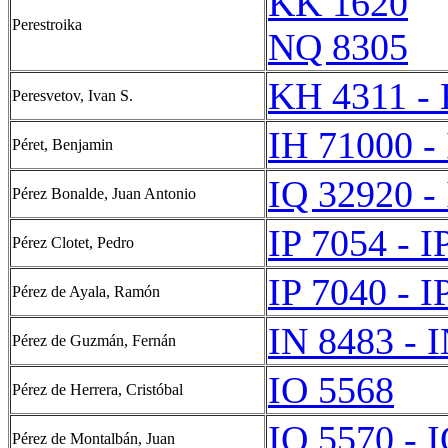
KK 1620
Perestroika
NQ 8305
KH 4311 -
Peresvetov, Ivan S.
IH 71000 -
Péret, Benjamin
IQ 32920 -
Pérez Bonalde, Juan Antonio
IP 7054 - I
Pérez Clotet, Pedro
IP 7040 - I
Pérez de Ayala, Ramón
IN 8483 - 
Pérez de Guzmán, Fernán
IO 5568
Pérez de Herrera, Cristóbal
IO 5570 - 
Pérez de Montalbán, Juan