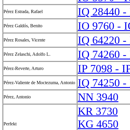
IQ 28440 -
Pérez Estrada, Rafael
IO 9760 - 
Pérez Galdós, Benito
IQ 64220 -
Pérez Rosales, Vicente
IQ 74260 -
Pérez Zelaschi, Adolfo L.
IP 7098 - I
Pérez-Reverte, Arturo
IQ 74250 -
Pérez-Valiente de Moctezuma, Antonio
NN 3940
Pérez, Antonio
KR 3730
KG 4650
Perfekt