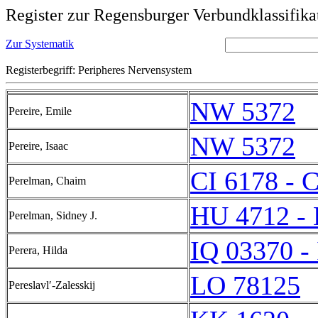
Register zur Regensburger Verbundklassifika
Zur Systematik
Registerbegriff: Peripheres Nervensystem
NW 5372
Pereire, Emile
NW 5372
Pereire, Isaac
CI 6178 - 
Perelman, Chaim
HU 4712 -
Perelman, Sidney J.
IQ 03370 -
Perera, Hilda
LO 78125
Pereslavlʹ-Zalesskij