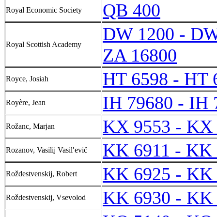
QB 400
Royal Economic Society
DW 1200 - DW
Royal Scottish Academy
ZA 16800
HT 6598 - HT 
Royce, Josiah
IH 79680 - IH
Royère, Jean
KX 9553 - KX
Rožanc, Marjan
KK 6911 - KK
Rozanov, Vasilij Vasilʹevič
KK 6925 - KK
Roždestvenskij, Robert
KK 6930 - KK
Roždestvenskij, Vsevolod