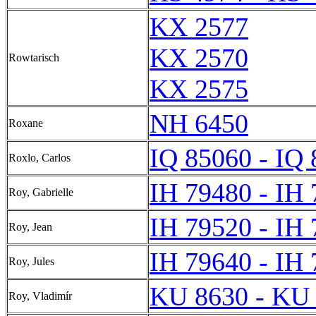
KX 2577
KX 2570
Rowtarisch
KX 2575
NH 6450
Roxane
IQ 85060 - IQ
Roxlo, Carlos
IH 79480 - IH
Roy, Gabrielle
IH 79520 - IH
Roy, Jean
IH 79640 - IH
Roy, Jules
KU 8630 - KU
Roy, Vladimír