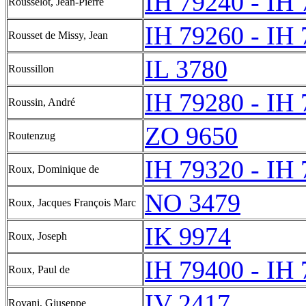
IH 79240 - IH
Rousselot, Jean-Pierre
IH 79260 - IH
Rousset de Missy, Jean
IL 3780
Roussillon
IH 79280 - IH
Roussin, André
ZO 9650
Routenzug
IH 79320 - IH
Roux, Dominique de
NO 3479
Roux, Jacques François Marc
IK 9974
Roux, Joseph
IH 79400 - IH
Roux, Paul de
IV 2417
Rovani, Giuseppe