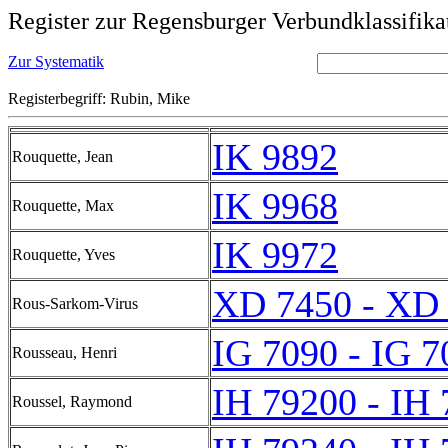
Register zur Regensburger Verbundklassifika
Zur Systematik
Registerbegriff: Rubin, Mike
IK 9892
Rouquette, Jean
IK 9968
Rouquette, Max
IK 9972
Rouquette, Yves
XD 7450 - XD
Rous-Sarkom-Virus
IG 7090 - IG 7
Rousseau, Henri
IH 79200 - IH
Roussel, Raymond