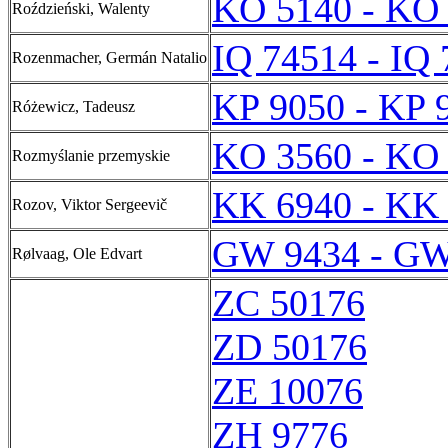
KO 5140 - KO
Roździeński, Walenty
IQ 74514 - IQ
Rozenmacher, Germán Natalio
KP 9050 - KP 
Różewicz, Tadeusz
KO 3560 - KO
Rozmyślanie przemyskie
KK 6940 - KK
Rozov, Viktor Sergeevič
GW 9434 - GW
Rølvaag, Ole Edvart
ZC 50176
ZD 50176
ZE 10076
ZH 9776