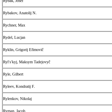
Rybák, Josef
Rybakov, Anatolij N.
Rychner, Max
Rydel, Lucjan
Ryklin, Grigorij Efimovič
Rylʹsʹkyj, Maksym Tadejovyč
Ryle, Gilbert
Ryleev, Kondratij F.
Rylenkov, Nikolaj
Ryman, Jacob