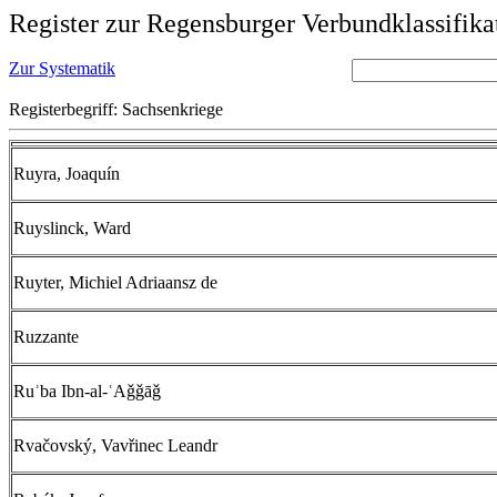
Register zur Regensburger Verbundklassifika
Zur Systematik
Registerbegriff: Sachsenkriege
Ruyra, Joaquín
Ruyslinck, Ward
Ruyter, Michiel Adriaansz de
Ruzzante
Ruʾba Ibn-al-ʿAǧǧāǧ
Rvačovský, Vavřinec Leandr