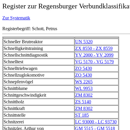
Register zur Regensburger Verbundklassifika
Zur Systematik
Registerbegriff: Schott, Petrus
Schneller Brutreaktor
UN 5320
Schnelligkeitstraining
ZX 8550 - ZX 8559
Schnellschnittdiagnostik
YV 2000 - YV 2099
Schnelltest
VG 5170 - VG 5179
Schnelltriebwagen
ZO 5430
Schnellzuglokomotive
ZO 5430
Schnepfenvögel
WS 2265
Schnittblume
WL 9953
Schnittgeschwindigkeit
ZM 8302
Schnittholz
ZS 5140
Schnittkraft
ZM 8302
Schnittstelle
ST 185
Schnitzerei
LC 93000 - LC 93730
Schnitzler, Arthur von
GM 5515 - GM 5518