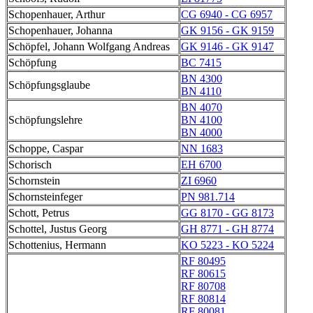
Schopenhauer, Arthur
CG 6940 - CG 6957
Schopenhauer, Johanna
GK 9156 - GK 9159
Schöpfel, Johann Wolfgang Andreas
GK 9146 - GK 9147
Schöpfung
BC 7415
BN 4300
Schöpfungsglaube
BN 4110
BN 4070
Schöpfungslehre
BN 4100
BN 4000
Schoppe, Caspar
NN 1683
Schorisch
EH 6700
Schornstein
ZI 6960
Schornsteinfeger
PN 981.714
Schott, Petrus
GG 8170 - GG 8173
Schottel, Justus Georg
GH 8771 - GH 8774
Schottenius, Hermann
KO 5223 - KO 5224
RF 80495
RF 80615
RF 80708
RF 80814
RF 80081