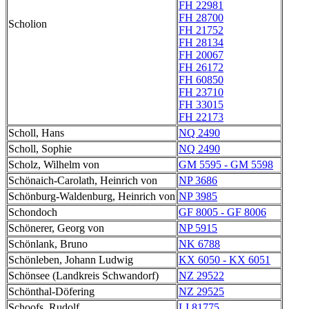
FH 22981
FH 28700
Scholion
FH 21752
FH 28134
FH 20067
FH 26172
FH 60850
FH 23710
FH 33015
FH 22173
Scholl, Hans
NQ 2490
Scholl, Sophie
NQ 2490
Scholz, Wilhelm von
GM 5595 - GM 5598
Schönaich-Carolath, Heinrich von
NP 3686
Schönburg-Waldenburg, Heinrich von
NP 3985
Schondoch
GF 8005 - GF 8006
Schönerer, Georg von
NP 5915
Schönlank, Bruno
NK 6788
Schönleben, Johann Ludwig
KX 6050 - KX 6051
Schönsee (Landkreis Schwandorf)
NZ 29522
Schönthal-Döfering
NZ 29525
Schoofs, Rudolf
LI 81775