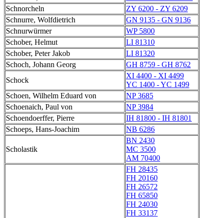
Schnorcheln
ZY 6200 - ZY 6209
Schnurre, Wolfdietrich
GN 9135 - GN 9136
Schnurwürmer
WP 5800
Schober, Helmut
LI 81310
Schober, Peter Jakob
LI 81320
Schoch, Johann Georg
GH 8759 - GH 8762
XI 4400 - XI 4499
Schock
YC 1400 - YC 1499
Schoen, Wilhelm Eduard von
NP 3685
Schoenaich, Paul von
NP 3984
Schoendoerffer, Pierre
IH 81800 - IH 81801
Schoeps, Hans-Joachim
NB 6286
BN 2430
Scholastik
MC 3500
AM 70400
FH 28435
FH 20160
FH 26572
FH 65850
FH 24030
FH 33137