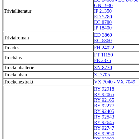
GN 1930
Trivialliteratur
IP 21350
ED 5780
EC 8780
IP 18400
ED 3860
Trivialroman
EC 6860
Troades
FH 24022
FT 11150
Trochäus
FE 2375
Trockenbatterie
ZN 8730
Trockenbau
ZI 7705
Trockenextrakt
VX 7040 - VX 7049
RY 92918
RY 92065
RY 92165
RY 92277
RY 92405
RY 92543
RY 92645
RY 92747
RY 92850