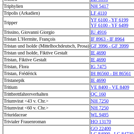
Triphylien
NH 5417
Tripolis (Arkadien)
LF 4110
YF 6100 - YF 6199
Tripper
YF 6100 - YF 6499
Trissino, Giovanni Giorgio
IU 4916
Tristan L'Hermite, François
IF 8963 - IF 8964
Tristan und Isolde (Mittelhochdeutsch, Prosa)
GF 3996 - GF 3999
Tristan und Isolde, Fiktive Gestalt
IE 4690
Tristan, Fiktive Gestalt
IE 4690
Tristan, Flora
IG 7475
Tristan, Frédérick
IH 86560 - IH 86561
Tristanepik
IE 4690
Tritium
VE 8400 - VE 8409
Trittbrettfahrerverhalten
QC 160
Triumvirat <43 v. Chr.>
NH 7250
Triumvirat <60 v. Chr.>
NH 7250
Triuridaceae
WL 9495
Trivialer Frauenroman
HO 13170
GO 22400
LC 84000 - LC 84730