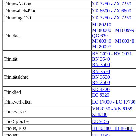
Trimm-Aktion
ZX 7250 - ZX 7259
Trimm-dich-Pfad
ZX 6600 - ZX 6609
Trimming 130
ZX 7250 - ZX 7259
MI 80210
MI 80000 - MI 80999
Trinidad
QG 630
MI 80340 - MI 80348
MI 80097
BV 5050 - BV 5051
Trinität
BN 3540
BN 3560
BN 3520
Trinitätslehre
BN 3530
BN 3500
ED 3320
Trinklied
EC 6320
Trinkverhalten
LC 17000 - LC 17730
VN 8150 - VN 8159
Trinkwasser
ZI 8330
Trio-Sprache
EE 9156
Triolet, Elsa
IH 86480 - IH 86481
Triolett
ED 3195