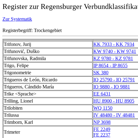
Register zur Regensburger Verbundklassifika
Zur Systematik
Registerbegriff: Trockengebiet
Trifonov, Jurij
KK 7933 - KK 7934
Trifunović, Duško
KW 9740 - KW 9741
Trifunovska, Radmila
KZ 9780 - KZ 9781
Trigo, Felipe
IP 8654 - IP 8655
Trigonometrie
SK 380
Trigueros de León, Ricardo
IQ 25790 - IQ 25791
Trigueros, Cándido María
IO 9880 - IO 9881
Trike <Sprache>
EE 6431
Trilling, Lionel
HU 8900 - HU 8905
Trilobiten
WQ 1150
Trilussa
IV 48480 - IV 48481
Trimborn, Karl
NP 3698
FE 2249
Trimeter
FE 2237