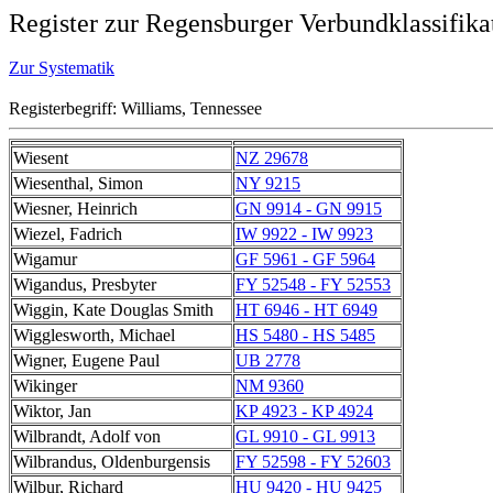
Register zur Regensburger Verbundklassifika
Zur Systematik
Registerbegriff: Williams, Tennessee
Wiesent
NZ 29678
Wiesenthal, Simon
NY 9215
Wiesner, Heinrich
GN 9914 - GN 9915
Wiezel, Fadrich
IW 9922 - IW 9923
Wigamur
GF 5961 - GF 5964
Wigandus, Presbyter
FY 52548 - FY 52553
Wiggin, Kate Douglas Smith
HT 6946 - HT 6949
Wigglesworth, Michael
HS 5480 - HS 5485
Wigner, Eugene Paul
UB 2778
Wikinger
NM 9360
Wiktor, Jan
KP 4923 - KP 4924
Wilbrandt, Adolf von
GL 9910 - GL 9913
Wilbrandus, Oldenburgensis
FY 52598 - FY 52603
Wilbur, Richard
HU 9420 - HU 9425