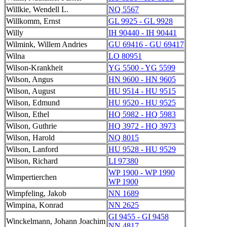
Willkie, Wendell L.
NQ 5567
Willkomm, Ernst
GL 9925 - GL 9928
Willy
IH 90440 - IH 90441
Wilmink, Willem Andries
GU 69416 - GU 69417
Wilna
LO 80951
Wilson-Krankheit
YG 5500 - YG 5599
Wilson, Angus
HN 9600 - HN 9605
Wilson, August
HU 9514 - HU 9515
Wilson, Edmund
HU 9520 - HU 9525
Wilson, Ethel
HQ 5982 - HQ 5983
Wilson, Guthrie
HQ 3972 - HQ 3973
Wilson, Harold
NQ 8015
Wilson, Lanford
HU 9528 - HU 9529
Wilson, Richard
LI 97380
WP 1900 - WP 1990
Wimpertierchen
WP 1900
Wimpfeling, Jakob
NN 1689
Wimpina, Konrad
NN 2625
GI 9455 - GI 9458
Winckelmann, Johann Joachim
NN 4817