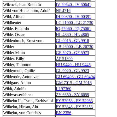
Wilcock, Juan Rodolfo
IV 50640 - IV 50641
Wild von Hohenborn, Adolf
NP 4716
Wild, Alfred
IH 90390 - IH 90391
Wildbeuter
LC 21000 - LC 21730
Wilde, Eduardo
IQ 75060 - IQ 75061
Wilde, Oscar
HL 4860 - HL 4865
Wildenbruch, Ernst von
GL 9915 - GL 9918
Wilder
LB 26000 - LB 26730
Wilder Mann
GF 5970 - GF 5973
Wilder, Billy
AP 51390
Wilder, Thornton
HU 9440 - HU 9445
Wildermuth, Ottilie
GL 9920 - GL 9923
Wilderode, Anton van
GU 69403 - GU 69404
Wildgans, Anton
GM 7015 - GM 7018
Wildt, Adolfo
LI 97360
Wildwasserfahren
ZY 6650 - ZY 6659
Wilhelm II., Tyrus, Erzbischof
FY 52958 - FY 52963
Wilhelm, Hirsau, Abt
FY 52848 - FY 52853
Wilhelm, von Conches
BN 2356