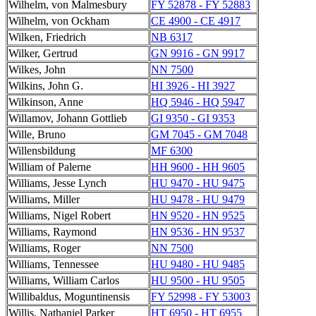
Wilhelm, von Malmesbury
FY 52878 - FY 52883
Wilhelm, von Ockham
CE 4900 - CE 4917
Wilken, Friedrich
NB 6317
Wilker, Gertrud
GN 9916 - GN 9917
Wilkes, John
NN 7500
Wilkins, John G.
HI 3926 - HI 3927
Wilkinson, Anne
HQ 5946 - HQ 5947
Willamov, Johann Gottlieb
GI 9350 - GI 9353
Wille, Bruno
GM 7045 - GM 7048
Willensbildung
MF 6300
William of Palerne
HH 9600 - HH 9605
Williams, Jesse Lynch
HU 9470 - HU 9475
Williams, Miller
HU 9478 - HU 9479
Williams, Nigel Robert
HN 9520 - HN 9525
Williams, Raymond
HN 9536 - HN 9537
Williams, Roger
NN 7500
Williams, Tennessee
HU 9480 - HU 9485
Williams, William Carlos
HU 9500 - HU 9505
Willibaldus, Moguntinensis
FY 52998 - FY 53003
Willis, Nathaniel Parker
HT 6950 - HT 6955