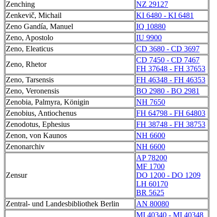
Zenching
NZ 29127
Zenkevič, Michail
KI 6480 - KI 6481
Zeno Gandía, Manuel
IQ 10880
Zeno, Apostolo
IU 9900
Zeno, Eleaticus
CD 3680 - CD 3697
CD 7450 - CD 7467
Zeno, Rhetor
FH 37648 - FH 37653
Zeno, Tarsensis
FH 46348 - FH 46353
Zeno, Veronensis
BO 2980 - BO 2981
Zenobia, Palmyra, Königin
NH 7650
Zenobius, Antiochenus
FH 64798 - FH 64803
Zenodotus, Ephesius
FH 38748 - FH 38753
Zenon, von Kaunos
NH 6600
Zenonarchiv
NH 6600
AP 78200
MF 1700
Zensur
DO 1200 - DO 1209
LH 60170
BR 5625
Zentral- und Landesbibliothek Berlin
AN 80080
MI 40340 - MI 40348