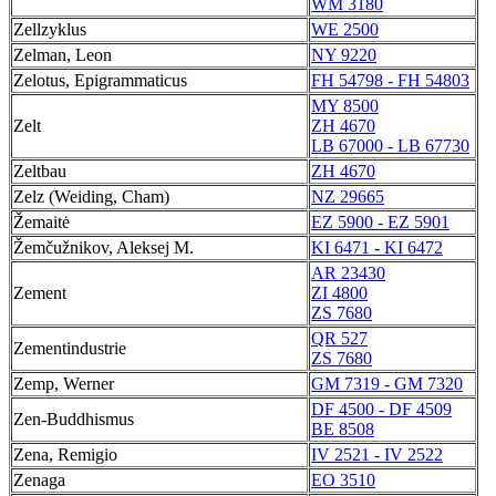
WM 3180
Zellzyklus
WE 2500
Zelman, Leon
NY 9220
Zelotus, Epigrammaticus
FH 54798 - FH 54803
MY 8500
Zelt
ZH 4670
LB 67000 - LB 67730
Zeltbau
ZH 4670
Zelz (Weiding, Cham)
NZ 29665
Žemaitė
EZ 5900 - EZ 5901
Žemčužnikov, Aleksej M.
KI 6471 - KI 6472
AR 23430
Zement
ZI 4800
ZS 7680
QR 527
Zementindustrie
ZS 7680
Zemp, Werner
GM 7319 - GM 7320
DF 4500 - DF 4509
Zen-Buddhismus
BE 8508
Zena, Remigio
IV 2521 - IV 2522
Zenaga
EO 3510