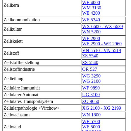
WE 4000
Zellkern
WM 3130
WE 4200
Zellkommunikation
WE 5340
WX 6600 - WX 6639
Zellkultur
WN 5200
WE 2900
Zellskelett
WE 2900 - WE 2960
VN 5510 - VN 5519
Zellstoff
ZS 5540
Zellstoffherstellung
ZS 5540
Zellstoffindustrie
QR 527
WG 3290
Zellteilung
WG 2100
Zelluläre Immunität
WF 9890
Zellularer Automat
UG 3100
Zellulares Transportsystem
ZO 9650
Zellularpathologie <Virchow>
XG 2100 - XG 2199
Zellwachstum
WN 1800
WE 5700
Zellwand
WE 5000