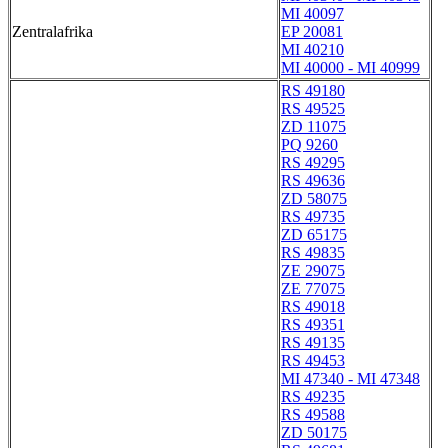
MI 40097
Zentralafrika
EP 20081
MI 40210
MI 40000 - MI 40999
RS 49180
RS 49525
ZD 11075
PQ 9260
RS 49295
RS 49636
ZD 58075
RS 49735
ZD 65175
RS 49835
ZE 29075
ZE 77075
RS 49018
RS 49351
RS 49135
RS 49453
MI 47340 - MI 47348
RS 49235
RS 49588
ZD 50175