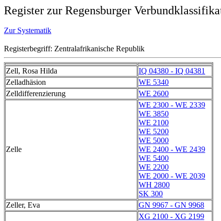
Register zur Regensburger Verbundklassifika
Zur Systematik
Registerbegriff: Zentralafrikanische Republik
Zell, Rosa Hilda
IQ 04380 - IQ 04381
Zelladhäsion
WE 5340
Zelldifferenzierung
WE 2600
WE 2300 - WE 2339
WE 3850
WE 2100
WE 5200
WE 5000
Zelle
WE 2400 - WE 2439
WE 5400
WE 2200
WE 2000 - WE 2039
WH 2800
SK 300
Zeller, Eva
GN 9967 - GN 9968
XG 2100 - XG 2199