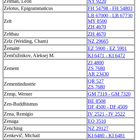
Zelman, Leon
NY 9220
Zelotus, Epigrammaticus
FH 54798 - FH 54803
LB 67000 - LB 67730
Zelt
MY 8500
ZH 4670
Zeltbau
ZH 4670
Zelz (Weiding, Cham)
NZ 29665
Žemaitė
EZ 5900 - EZ 5901
Žemčužnikov, Aleksej M.
KI 6471 - KI 6472
ZI 4800
Zement
ZS 7680
AR 23430
QR 527
Zementindustrie
ZS 7680
Zemp, Werner
GM 7319 - GM 7320
BE 8508
Zen-Buddhismus
DF 4500 - DF 4509
Zena, Remigio
IV 2521 - IV 2522
Zenaga
EO 3510
Zenching
NZ 29127
Zenkevič, Michail
KI 6480 - KI 6481