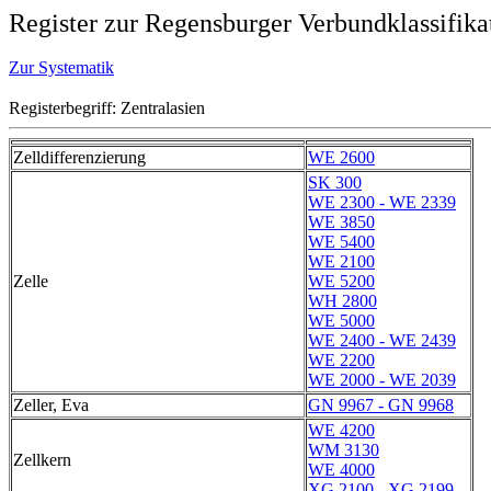
Register zur Regensburger Verbundklassifika
Zur Systematik
Registerbegriff: Zentralasien
Zelldifferenzierung
WE 2600
SK 300
WE 2300 - WE 2339
WE 3850
WE 5400
WE 2100
Zelle
WE 5200
WH 2800
WE 5000
WE 2400 - WE 2439
WE 2200
WE 2000 - WE 2039
Zeller, Eva
GN 9967 - GN 9968
WE 4200
WM 3130
Zellkern
WE 4000
XG 2100 - XG 2199