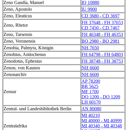
Zeno Gandía, Manuel
IQ 10880
Zeno, Apostolo
IU 9900
Zeno, Eleaticus
CD 3680 - CD 3697
FH 37648 - FH 37653
Zeno, Rhetor
CD 7450 - CD 7467
Zeno, Tarsensis
FH 46348 - FH 46353
Zeno, Veronensis
BO 2980 - BO 2981
Zenobia, Palmyra, Königin
NH 7650
Zenobius, Antiochenus
FH 64798 - FH 64803
Zenodotus, Ephesius
FH 38748 - FH 38753
Zenon, von Kaunos
NH 6600
Zenonarchiv
NH 6600
AP 78200
BR 5625
Zensur
MF 1700
DO 1200 - DO 1209
LH 60170
Zentral- und Landesbibliothek Berlin
AN 80080
MI 40210
MI 40000 - MI 40999
Zentralafrika
MI 40340 - MI 40348