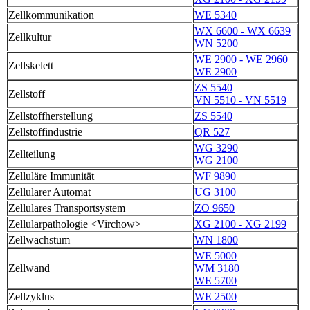
Zellkommunikation
WE 5340
WX 6600 - WX 6639
Zellkultur
WN 5200
WE 2900 - WE 2960
Zellskelett
WE 2900
ZS 5540
Zellstoff
VN 5510 - VN 5519
Zellstoffherstellung
ZS 5540
Zellstoffindustrie
QR 527
WG 3290
Zellteilung
WG 2100
Zelluläre Immunität
WF 9890
Zellularer Automat
UG 3100
Zellulares Transportsystem
ZO 9650
Zellularpathologie <Virchow>
XG 2100 - XG 2199
Zellwachstum
WN 1800
WE 5000
Zellwand
WM 3180
WE 5700
Zellzyklus
WE 2500