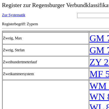
Register zur Regensburger Verbundklassifika
Zur Systematik
Registerbegriff: Zypern
GM 7
Zweig, Max
GM 7
Zweig, Stefan
ZY 2
Zweihundertmeterlauf
MF 
Zweikammersystem
WM 
WN 
WL 