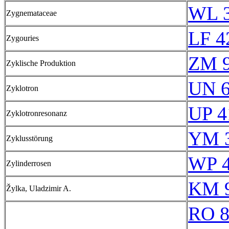
WL 
Zygnemataceae
LF 4
Zygouries
ZM 
Zyklische Produktion
UN 6
Zyklotron
UP 4
Zyklotronresonanz
YM 3
Zyklusstörung
WP 
Zylinderrosen
KM 9
Žylka, Uladzimir A.
RO 8