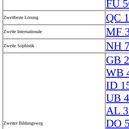
FU 5
QC 1
Zweitbeste Lösung
MF 
Zweite Internationale
NH 7
Zweite Sophistik
GB 2
WB 
ID 1
UB 4
AL 3
DO 5
Zweiter Bildungsweg