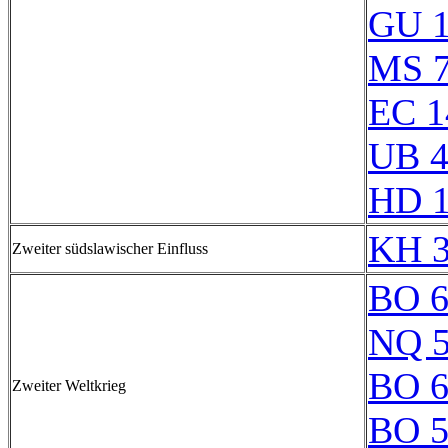
GU 1
MS 
EC 1
UB 4
HD 
KH 3
Zweiter südslawischer Einfluss
BO 6
NQ 5
BO 6
Zweiter Weltkrieg
BO 5