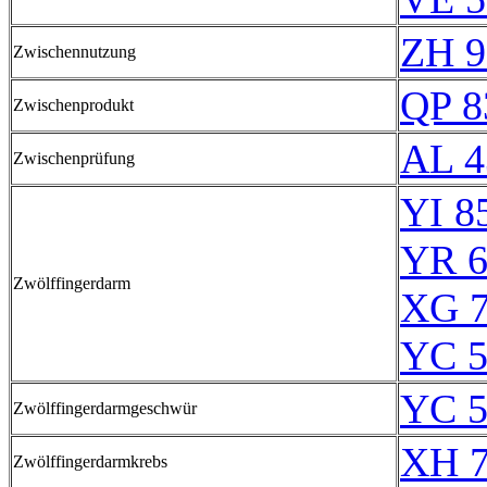
ZH 9
Zwischennutzung
QP 8
Zwischenprodukt
AL 4
Zwischenprüfung
YI 8
YR 6
Zwölffingerdarm
XG 7
YC 5
YC 5
Zwölffingerdarmgeschwür
XH 7
Zwölffingerdarmkrebs