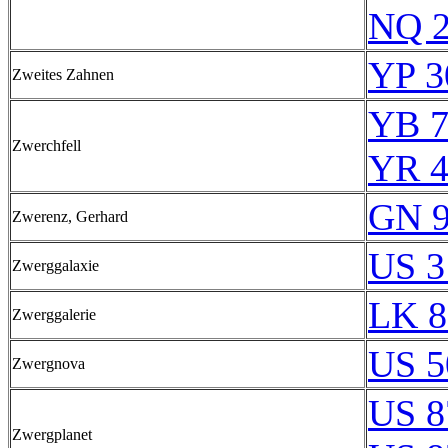
NQ 2
YP 3
Zweites Zahnen
YB 7
Zwerchfell
YR 4
GN 9
Zwerenz, Gerhard
US 3
Zwerggalaxie
LK 8
Zwerggalerie
US 5
Zwergnova
US 8
Zwergplanet