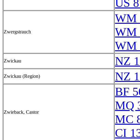
US 8
WM 
WM 
Zwergstrauch
WM 
NZ 1
Zwickau
NZ 1
Zwickau (Region)
BF 5
MQ 
Zwieback, Castor
MC 
CI 1