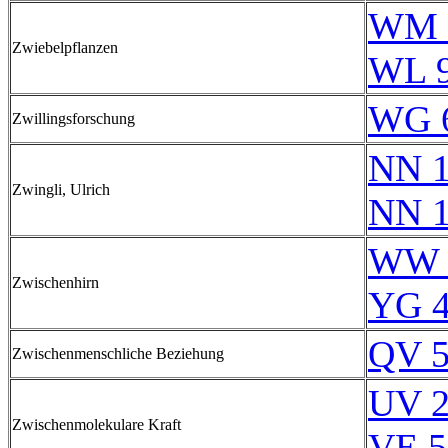
WM 
Zwiebelpflanzen
WL 
WG 
Zwillingsforschung
NN 1
Zwingli, Ulrich
NN 1
WW 
Zwischenhirn
YG 4
QV 5
Zwischenmenschliche Beziehung
UV 2
Zwischenmolekulare Kraft
VE 5