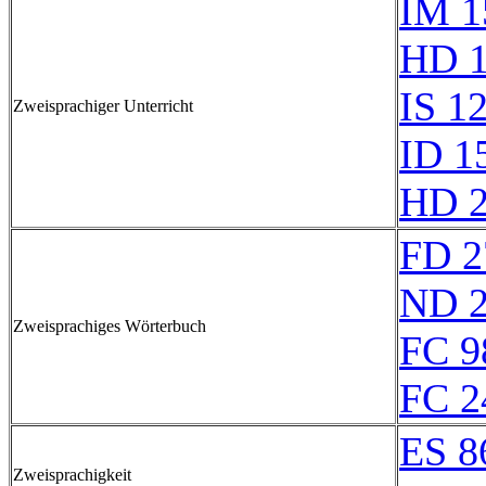
IM 1
HD 
IS 1
Zweisprachiger Unterricht
ID 1
HD 
FD 2
ND 2
Zweisprachiges Wörterbuch
FC 9
FC 2
ES 8
Zweisprachigkeit