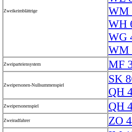
WM 
Zweikeimblättrige
WH 
WG 
WM 
MF 
Zweiparteiensystem
SK 8
Zweipersonen-Nullsummenspiel
QH 
QH 
Zweipersonenspiel
ZO 4
Zweiradfahrer