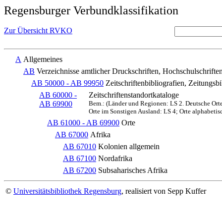
Regensburger Verbundklassifikation
Zur Übersicht RVKO
A
Allgemeines
AB
Verzeichnisse amtlicher Druckschriften, Hochschulschriften
AB 50000 - AB 99950
Zeitschriftenbibliografien, Zeitungsb
AB 60000 -
Zeitschriftenstandortkataloge
AB 69900
Bem.: (Länder und Regionen: LS 2. Deutsche Orte:
Orte im Sonstigen Ausland: LS 4; Orte alphabetis
AB 61000 - AB 69900
Orte
AB 67000
Afrika
AB 67010
Kolonien allgemein
AB 67100
Nordafrika
AB 67200
Subsaharisches Afrika
©
Universitätsbibliothek Regensburg
, realisiert von Sepp Kuffer