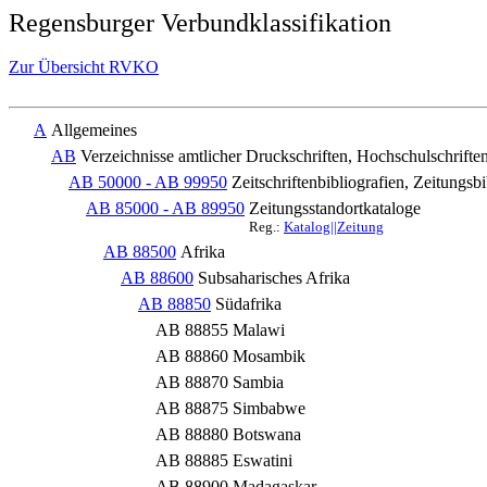
Regensburger Verbundklassifikation
Zur Übersicht RVKO
A
Allgemeines
AB
Verzeichnisse amtlicher Druckschriften, Hochschulschriften
AB 50000 - AB 99950
Zeitschriftenbibliografien, Zeitungsb
AB 85000 - AB 89950
Zeitungsstandortkataloge
Reg.:
Katalog||Zeitung
AB 88500
Afrika
AB 88600
Subsaharisches Afrika
AB 88850
Südafrika
AB 88855
Malawi
AB 88860
Mosambik
AB 88870
Sambia
AB 88875
Simbabwe
AB 88880
Botswana
AB 88885
Eswatini
AB 88900
Madagaskar