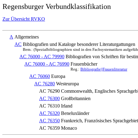
Regensburger Verbundklassifikation
Zur Übersicht RVKO
A
Allgemeines
AC
Bibliografien und Kataloge besonderer Literaturgattungen
Bem.: (Spezialbibliographien sind in den Fachsystematiken aufgefüh
AC 76000 - AC 79990
Bibliografien von Schriften für best
AC 76000 - AC 76990
Frauenbücher
Reg.:
Bibliografie||Frauenliteratur
AC 76060
Europa
AC 76280
Westeuropa
AC 76290
Commonwealth, Englisches Sprachgebi
AC 76300
Großbritannien
AC 76310
Irland
AC 76320
Beneluxländer
AC 76350
Frankreich, Französisches Sprachgebiet
AC 76359
Monaco