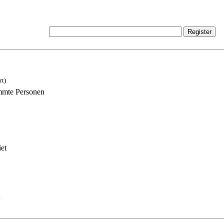
rt)
immte Personen
et