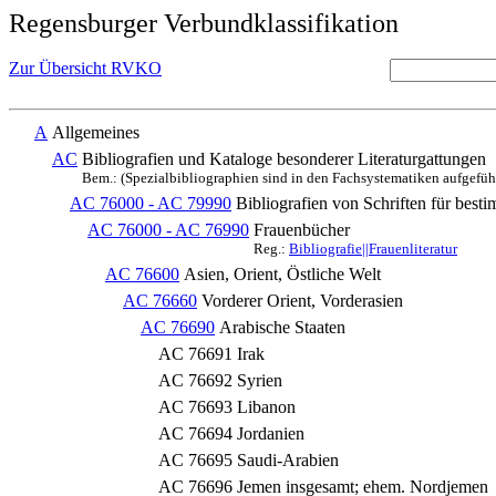
Regensburger Verbundklassifikation
Zur Übersicht RVKO
A
Allgemeines
AC
Bibliografien und Kataloge besonderer Literaturgattungen
Bem.: (Spezialbibliographien sind in den Fachsystematiken aufgefüh
AC 76000 - AC 79990
Bibliografien von Schriften für best
AC 76000 - AC 76990
Frauenbücher
Reg.:
Bibliografie||Frauenliteratur
AC 76600
Asien, Orient, Östliche Welt
AC 76660
Vorderer Orient, Vorderasien
AC 76690
Arabische Staaten
AC 76691
Irak
AC 76692
Syrien
AC 76693
Libanon
AC 76694
Jordanien
AC 76695
Saudi-Arabien
AC 76696
Jemen insgesamt; ehem. Nordjemen