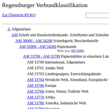
Regensburger Verbundklassifikation
Zur Übersicht RVKO
A
Allgemeines
AM
Schrift und Handschriftenkunde. Schriftarten und Schreib
AM 30000 - AM 34200
Schreibgerät, Beschreibstoffe
AM 32000 - AM 34200
Papierkunde
Verw.:(s.a.
ND 3500
)
AM 33700 - AM 33799
Papiermühlen in einzelnen Län
AM 33700
International, Allgemeines
AM 33701
Antike Welt
AM 33703
Ländergruppen, Entwicklungsländer
AM 33704
Westliche Welt, Abendland, Europäische
AM 33706
Europa
AM 33760
Asien, Orient, Östliche Welt
AM 33770
Afrika
AM 33780
Amerika, Indianische Welt
AM 33790
Ozeanien