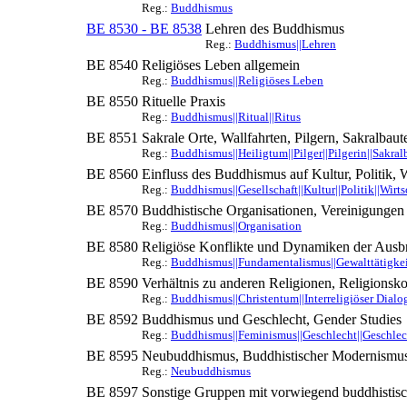
Reg.:
Buddhismus
BE 8530 - BE 8538
Lehren des Buddhismus
Reg.:
Buddhismus||Lehren
BE 8540
Religiöses Leben allgemein
Reg.:
Buddhismus||Religiöses Leben
BE 8550
Rituelle Praxis
Reg.:
Buddhismus||Ritual||Ritus
BE 8551
Sakrale Orte, Wallfahrten, Pilgern, Sakralbaut
Reg.:
Buddhismus||Heiligtum||Pilger||Pilgerin||Sakral
BE 8560
Einfluss des Buddhismus auf Kultur, Politik, W
Reg.:
Buddhismus||Gesellschaft||Kultur||Politik||Wirts
BE 8570
Buddhistische Organisationen, Vereinigungen
Reg.:
Buddhismus||Organisation
BE 8580
Religiöse Konflikte und Dynamiken der Ausb
Reg.:
Buddhismus||Fundamentalismus||Gewalttätigkeit
BE 8590
Verhältnis zu anderen Religionen, Religionsko
Reg.:
Buddhismus||Christentum||Interreligiöser Dialog
BE 8592
Buddhismus und Geschlecht, Gender Studies
Reg.:
Buddhismus||Feminismus||Geschlecht||Geschlech
BE 8595
Neubuddhismus, Buddhistischer Modernismu
Reg.:
Neubuddhismus
BE 8597
Sonstige Gruppen mit vorwiegend buddhistis