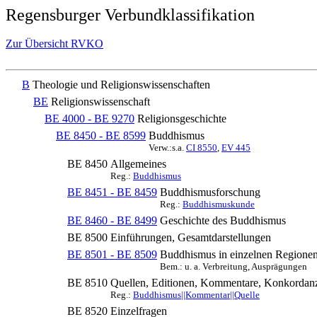
Regensburger Verbundklassifikation
Zur Übersicht RVKO
B
Theologie und Religionswissenschaften
BE
Religionswissenschaft
BE 4000 - BE 9270
Religionsgeschichte
BE 8450 - BE 8599
Buddhismus
Verw.:s.a.
CI 8550
,
EV 445
BE 8450
Allgemeines
Reg.:
Buddhismus
BE 8451 - BE 8459
Buddhismusforschung
Reg.:
Buddhismuskunde
BE 8460 - BE 8499
Geschichte des Buddhismus
BE 8500
Einführungen, Gesamtdarstellungen
BE 8501 - BE 8509
Buddhismus in einzelnen Regione
Bem.: u. a. Verbreitung, Ausprägungen
BE 8510
Quellen, Editionen, Kommentare, Konkordan
Reg.:
Buddhismus||Kommentar||Quelle
BE 8520
Einzelfragen