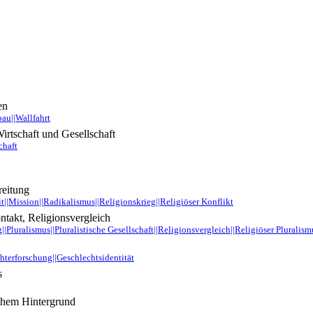
en
bau||Wallfahrt
irtschaft und Gesellschaft
chaft
reitung
||Mission||Radikalismus||Religionskrieg||Religiöser Konflikt
ntakt, Religionsvergleich
||Pluralismus||Pluralistische Gesellschaft||Religionsvergleich||Religiöser Pluralis
terforschung||Geschlechtsidentität
s
chem Hintergrund