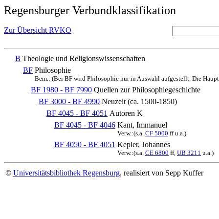
Regensburger Verbundklassifikation
Zur Übersicht RVKO
B
Theologie und Religionswissenschaften
BF
Philosophie
Bem.: (Bei BF wird Philosophie nur in Auswahl aufgestellt. Die Haupta
BF 1980 - BF 7990
Quellen zur Philosophiegeschichte
BF 3000 - BF 4990
Neuzeit (ca. 1500-1850)
BF 4045 - BF 4051
Autoren K
BF 4045 - BF 4046
Kant, Immanuel
Verw.:(s.a.
CF 5000
ff u.a.)
BF 4050 - BF 4051
Kepler, Johannes
Verw.:(s.a.
CE 6800
ff,
UB 3211
u.a.)
©
Universitätsbibliothek Regensburg
, realisiert von Sepp Kuffer