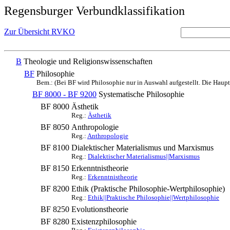
Regensburger Verbundklassifikation
Zur Übersicht RVKO
B
Theologie und Religionswissenschaften
BF
Philosophie
Bem.: (Bei BF wird Philosophie nur in Auswahl aufgestellt. Die Haupta
BF 8000 - BF 9200
Systematische Philosophie
BF 8000
Ästhetik
Reg.:
Ästhetik
BF 8050
Anthropologie
Reg.:
Anthropologie
BF 8100
Dialektischer Materialismus und Marxismus
Reg.:
Dialektischer Materialismus||Marxismus
BF 8150
Erkenntnistheorie
Reg.:
Erkenntnistheorie
BF 8200
Ethik (Praktische Philosophie-Wertphilosophie)
Reg.:
Ethik||Praktische Philosophie||Wertphilosophie
BF 8250
Evolutionstheorie
BF 8280
Existenzphilosophie