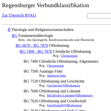
Regensburger Verbundklassifikation
Zur Übersicht RVKO
B
Theologie und Religionswissenschaften
BG
Fundamentaltheologie
Bem.: mit Apologetik, Konfessionskunde und Ökumenik
BG 6670 - BG 7870
Offenbarung
BG 7490 - BG 7870
Christliche Offenbarung
Reg.:
Christentum
BG 7490
Christliche Offenbarung, Allgemeines
Reg.:
Christentum
BG 7500
Analogia Fidei
Reg.:
Analogia fidei
BG 7520
Offenbarung und Geschichte
Reg.:
Geschichte||Offenbarung
BG 7600
Offenbarung und Lehramt
Reg.:
Kirchliches Lehramt||Offenbarung
BG 7620
Offenbarung und Gesellschaft
Reg.:
Gesellschaft||Offenbarung
BG 7640
Offenbarung und Volk Gottes