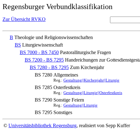
Regensburger Verbundklassifikation
Zur Übersicht RVKO
B
Theologie und Religionswissenschaften
BS
Liturgiewissenschaft
BS 7000 - BS 7450
Pastoralliturgische Fragen
BS 7200 - BS 7295
Handreichungen zur Gottesdienstgest
BS 7280 - BS 7295
Zum Kirchenjahr
BS 7280
Allgemeines
Reg.:
Gestaltung||Kirchenjahr||Liturgie
BS 7285
Osterfestkreis
Reg.:
Gestaltung||Liturgie||Osterfestkreis
BS 7290
Sonstige Feiern
Reg.:
Gestaltung||Liturgie
BS 7295
Sonstiges
©
Universitätsbibliothek Regensburg
, realisiert von Sepp Kuffer