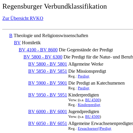
Regensburger Verbundklassifikation
Zur Übersicht RVKO
B
Theologie und Religionswissenschaften
BV
Homiletik
BV 4100 - BV 8600
Die Gegenstände der Predigt
BV 5800 - BV 6300
Die Predigt für die Natur- und Beruf
BV 5800 - BV 5801
Allgemeine Werke
BV 5850 - BV 5851
Die Missionspredigt
Reg.:
Predigt
BV 5900 - BV 5901
Die Predigt an Katechumenen
Reg.:
Predigt
BV 5950 - BV 5951
Kinderpredigten
Verw.:(s.a.
BU 4500
)
Reg.:
Kinderpredigt
BV 6000 - BV 6001
Jugendpredigten
Verw.:(s.a.
BU 4500
)
BV 6050 - BV 6051
Allgemeine Erwachsenenpredigte
Reg.:
Erwachsener||Predigt