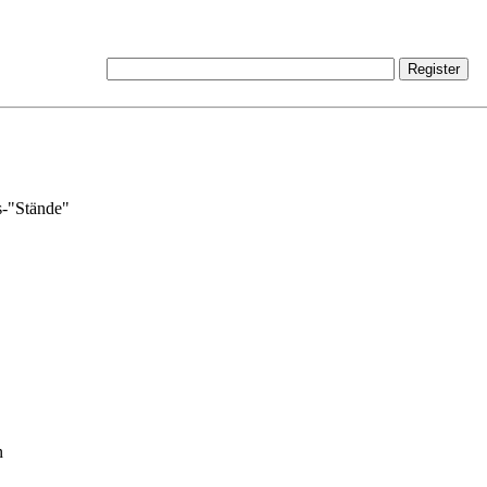
s-"Stände"
n