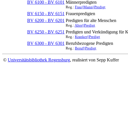
BV 6100 - BV 6101
Männerpredigten
Reg.:
Frau||Mann||Predigt
BV 6150 - BV 6151
Frauenpredigten
BV 6200 - BV 6201
Predigten für alte Menschen
Reg.:
Alter||Predigt
BV 6250 - BV 6251
Predigten und Verkündigung für 
Reg.:
Kranker||Predigt
BV 6300 - BV 6301
Berufsbezogene Predigten
Reg.:
Beruf||Predigt
©
Universitätsbibliothek Regensburg
, realisiert von Sepp Kuffer