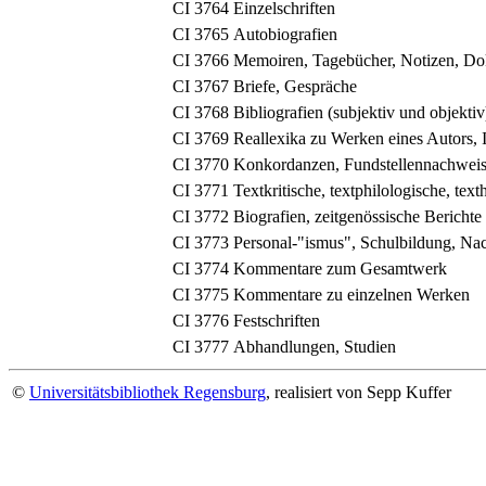
CI 3764
Einzelschriften
CI 3765
Autobiografien
CI 3766
Memoiren, Tagebücher, Notizen, D
CI 3767
Briefe, Gespräche
CI 3768
Bibliografien (subjektiv und objektiv
CI 3769
Reallexika zu Werken eines Autors, I
CI 3770
Konkordanzen, Fundstellennachwei
CI 3771
Textkritische, textphilologische, texth
CI 3772
Biografien, zeitgenössische Berichte
CI 3773
Personal-"ismus", Schulbildung, N
CI 3774
Kommentare zum Gesamtwerk
CI 3775
Kommentare zu einzelnen Werken
CI 3776
Festschriften
CI 3777
Abhandlungen, Studien
©
Universitätsbibliothek Regensburg
, realisiert von Sepp Kuffer