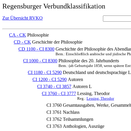
Regensburger Verbundklassifikation
Zur Übersicht RVKO
CA - CK
Philosophie
CD - CK
Geschichte der Philosophie
CD 1100 - CI 8300
Geschichte der Philosophie des Abendlan
Bem.: Einschließlich arabische und jüdische P
CI 1000 - CI 8300
Philosophie des 20. Jahrhunderts
Bem.: (ab Geburtsjahr 1858, wenn spätere Ent
CI 1180 - CI 5290
Deutschland und deutschsprachige 
CI 1200 - CI 5290
Autoren
CI 3740 - CI 3857
Autoren L
CI 3760 - CI 3777
Lessing, Theodor
Reg.:
Lessing, Theodor
CI 3760
Gesamtausgaben, Werke, Gesammel
CI 3761
Nachlass
CI 3762
Teilsammlungen
CI 3763
Anthologien, Auszüge