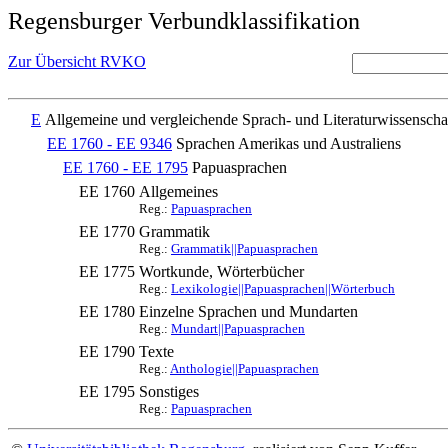
Regensburger Verbundklassifikation
Zur Übersicht RVKO
E
Allgemeine und vergleichende Sprach- und Literaturwissenscha
EE 1760 - EE 9346
Sprachen Amerikas und Australiens
EE 1760 - EE 1795
Papuasprachen
EE 1760
Allgemeines
Reg.:
Papuasprachen
EE 1770
Grammatik
Reg.:
Grammatik||Papuasprachen
EE 1775
Wortkunde, Wörterbücher
Reg.:
Lexikologie||Papuasprachen||Wörterbuch
EE 1780
Einzelne Sprachen und Mundarten
Reg.:
Mundart||Papuasprachen
EE 1790
Texte
Reg.:
Anthologie||Papuasprachen
EE 1795
Sonstiges
Reg.:
Papuasprachen