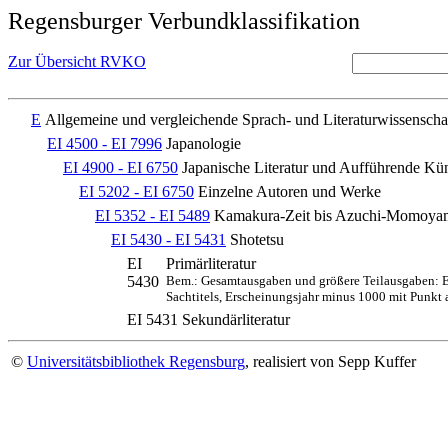
Regensburger Verbundklassifikation
Zur Übersicht RVKO
E
Allgemeine und vergleichende Sprach- und Literaturwissenscha
EI 4500 - EI 7996
Japanologie
EI 4900 - EI 6750
Japanische Literatur und Aufführende Kü
EI 5202 - EI 6750
Einzelne Autoren und Werke
EI 5352 - EI 5489
Kamakura-Zeit bis Azuchi-Momoyam
EI 5430 - EI 5431
Shotetsu
EI
Primärliteratur
5430
Bem.: Gesamtausgaben und größere Teilausgaben: E
Sachtitels, Erscheinungsjahr minus 1000 mit Punkt
EI 5431
Sekundärliteratur
©
Universitätsbibliothek Regensburg
, realisiert von Sepp Kuffer