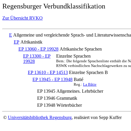
Regensburger Verbundklassifikation
Zur Übersicht RVKO
E
Allgemeine und vergleichende Sprach- und Literaturwissenscha
EP
Afrikanistik
EP 13060 - EP 19928
Afrikanische Sprachen
EP 13300 - EP
Einzelne Sprachen
19928
Bem.: Die folgende Sprachenliste enthält die 
RSWK verbindlichen Nachschlagewerken zu s
EP 13610 - EP 14513
Einzelne Sprachen B
EP 13945 - EP 13948
Batié
Reg.:
La Bâtie
EP 13945
Allgemeines. Lehrbücher
EP 13946
Grammatik
EP 13948
Wörterbücher
©
Universitätsbibliothek Regensburg
, realisiert von Sepp Kuffer