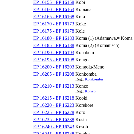
EP 16155 - EP 16158
Kobi
EP 16160 - EP 16163
Kobiana
EP 16165 - EP 16168
Kofa
EP 16170 - EP 16173
Koke
EP 16175 - EP 16178
Kole
EP 16180 - EP 16183
Koma (1) (Adamawa,= Koma 
EP 16185 - EP 16188
Koma (2) (Komanisch)
EP 16190 - EP 16193
Konabem
EP 16195 - EP 16198
Kongo
EP 16200 - EP 16203
Kongola-Meno
EP 16205 - EP 16208
Konkomba
Reg.:
Konkomba
EP 16210 - EP 16213
Konzo
Reg.:
Konzo
EP 16215 - EP 16218
Kooki
EP 16220 - EP 16223
Korekore
EP 16225 - EP 16228
Koro
EP 16235 - EP 16238
Kosin
EP 16240 - EP 16243
Kosob
EP 16245 - EP 16248
Kotoko