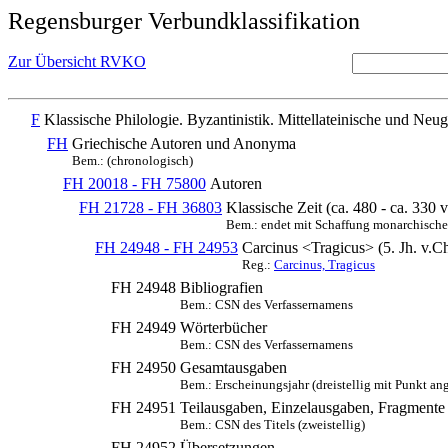
Regensburger Verbundklassifikation
Zur Übersicht RVKO
F
Klassische Philologie. Byzantinistik. Mittellateinische und Neug
FH
Griechische Autoren und Anonyma
Bem.: (chronologisch)
FH 20018 - FH 75800
Autoren
FH 21728 - FH 36803
Klassische Zeit (ca. 480 - ca. 330 v
Bem.: endet mit Schaffung monarchische
FH 24948 - FH 24953
Carcinus <Tragicus> (5. Jh. v.Ch
Reg.:
Carcinus, Tragicus
FH 24948
Bibliografien
Bem.: CSN des Verfassernamens
FH 24949
Wörterbücher
Bem.: CSN des Verfassernamens
FH 24950
Gesamtausgaben
Bem.: Erscheinungsjahr (dreistellig mit Punkt an
FH 24951
Teilausgaben, Einzelausgaben, Fragmente
Bem.: CSN des Titels (zweistellig)
FH 24952
Übersetzungen