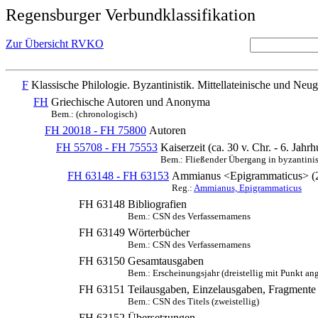
Regensburger Verbundklassifikation
Zur Übersicht RVKO
F
Klassische Philologie. Byzantinistik. Mittellateinische und Neug
FH
Griechische Autoren und Anonyma
Bem.: (chronologisch)
FH 20018 - FH 75800
Autoren
FH 55708 - FH 75553
Kaiserzeit (ca. 30 v. Chr. - 6. Jahrh
Bem.: Fließender Übergang in byzantinis
FH 63148 - FH 63153
Ammianus <Epigrammaticus> (2.
Reg.:
Ammianus, Epigrammaticus
FH 63148
Bibliografien
Bem.: CSN des Verfassernamens
FH 63149
Wörterbücher
Bem.: CSN des Verfassernamens
FH 63150
Gesamtausgaben
Bem.: Erscheinungsjahr (dreistellig mit Punkt an
FH 63151
Teilausgaben, Einzelausgaben, Fragmente
Bem.: CSN des Titels (zweistellig)
FH 63152
Übersetzungen