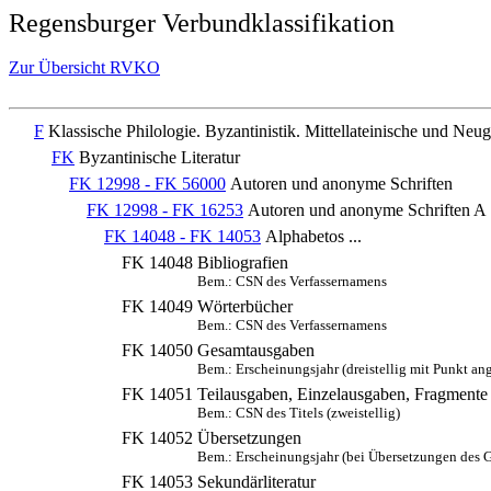
Regensburger Verbundklassifikation
Zur Übersicht RVKO
F
Klassische Philologie. Byzantinistik. Mittellateinische und Neug
FK
Byzantinische Literatur
FK 12998 - FK 56000
Autoren und anonyme Schriften
FK 12998 - FK 16253
Autoren und anonyme Schriften A
FK 14048 - FK 14053
Alphabetos ...
FK 14048
Bibliografien
Bem.: CSN des Verfassernamens
FK 14049
Wörterbücher
Bem.: CSN des Verfassernamens
FK 14050
Gesamtausgaben
Bem.: Erscheinungsjahr (dreistellig mit Punkt an
FK 14051
Teilausgaben, Einzelausgaben, Fragmente
Bem.: CSN des Titels (zweistellig)
FK 14052
Übersetzungen
Bem.: Erscheinungsjahr (bei Übersetzungen des 
FK 14053
Sekundärliteratur