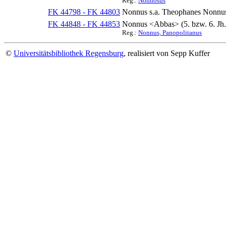
Reg.:
Nonnosus
FK 44798 - FK 44803
Nonnus s.a. Theophanes Nonnu
FK 44848 - FK 44853
Nonnus <Abbas> (5. bzw. 6. Jh.
Reg.:
Nonnus, Panopolitanus
©
Universitätsbibliothek Regensburg
, realisiert von Sepp Kuffer