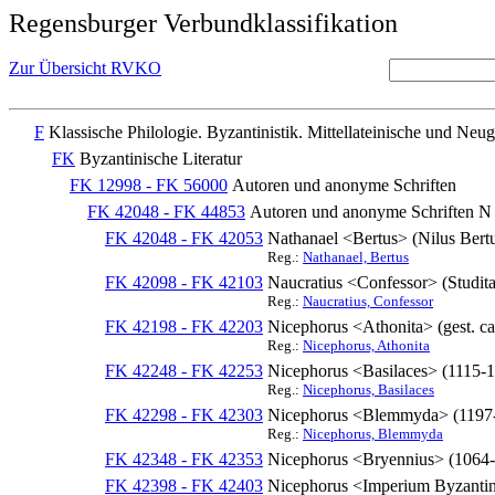
Regensburger Verbundklassifikation
Zur Übersicht RVKO
F
Klassische Philologie. Byzantinistik. Mittellateinische und Neug
FK
Byzantinische Literatur
FK 12998 - FK 56000
Autoren und anonyme Schriften
FK 42048 - FK 44853
Autoren und anonyme Schriften N
FK 42048 - FK 42053
Nathanael <Bertus> (Nilus Bertus
Reg.:
Nathanael, Bertus
FK 42098 - FK 42103
Naucratius <Confessor> (Studita,
Reg.:
Naucratius, Confessor
FK 42198 - FK 42203
Nicephorus <Athonita> (gest. c
Reg.:
Nicephorus, Athonita
FK 42248 - FK 42253
Nicephorus <Basilaces> (1115-
Reg.:
Nicephorus, Basilaces
FK 42298 - FK 42303
Nicephorus <Blemmyda> (1197
Reg.:
Nicephorus, Blemmyda
FK 42348 - FK 42353
Nicephorus <Bryennius> (1064
FK 42398 - FK 42403
Nicephorus <Imperium Byzantinum