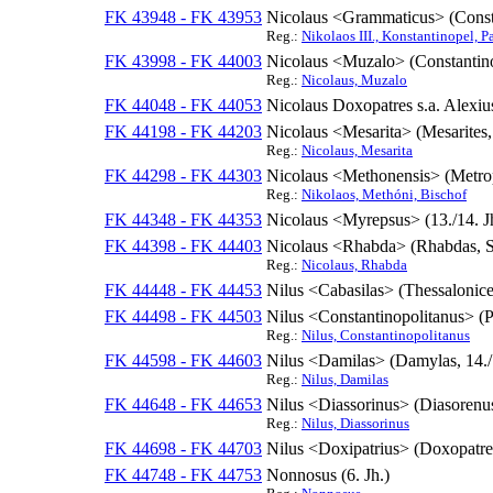
FK 43948 - FK 43953
Nicolaus <Grammaticus> (Constant
Reg.:
Nikolaos III., Konstantinopel, P
FK 43998 - FK 44003
Nicolaus <Muzalo> (Constantinopo
Reg.:
Nicolaus, Muzalo
FK 44048 - FK 44053
Nicolaus Doxopatres s.a. Alexiu
FK 44198 - FK 44203
Nicolaus <Mesarita> (Mesarites
Reg.:
Nicolaus, Mesarita
FK 44298 - FK 44303
Nicolaus <Methonensis> (Metropo
Reg.:
Nikolaos, Methóni, Bischof
FK 44348 - FK 44353
Nicolaus <Myrepsus> (13./14. J
FK 44398 - FK 44403
Nicolaus <Rhabda> (Rhabdas, S
Reg.:
Nicolaus, Rhabda
FK 44448 - FK 44453
Nilus <Cabasilas> (Thessalonicen
FK 44498 - FK 44503
Nilus <Constantinopolitanus> (P
Reg.:
Nilus, Constantinopolitanus
FK 44598 - FK 44603
Nilus <Damilas> (Damylas, 14./1
Reg.:
Nilus, Damilas
FK 44648 - FK 44653
Nilus <Diassorinus> (Diasorenus
Reg.:
Nilus, Diassorinus
FK 44698 - FK 44703
Nilus <Doxipatrius> (Doxopatres
FK 44748 - FK 44753
Nonnosus (6. Jh.)