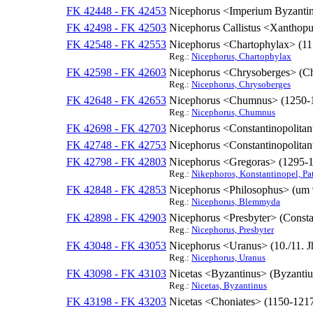
FK 42448 - FK 42453
Nicephorus <Imperium Byzantinum
FK 42498 - FK 42503
Nicephorus Callistus <Xanthopul
FK 42548 - FK 42553
Nicephorus <Chartophylax> (11.
Reg.:
Nicephorus, Chartophylax
FK 42598 - FK 42603
Nicephorus <Chrysoberges> (Chr
Reg.:
Nicephorus, Chrysoberges
FK 42648 - FK 42653
Nicephorus <Chumnus> (1250-
Reg.:
Nicephorus, Chumnus
FK 42698 - FK 42703
Nicephorus <Constantinopolitanus
FK 42748 - FK 42753
Nicephorus <Constantinopolitanu
FK 42798 - FK 42803
Nicephorus <Gregoras> (1295-
Reg.:
Nikephoros, Konstantinopel, Pat
FK 42848 - FK 42853
Nicephorus <Philosophus> (um 
Reg.:
Nicephorus, Blemmyda
FK 42898 - FK 42903
Nicephorus <Presbyter> (Constan
Reg.:
Nicephorus, Presbyter
FK 43048 - FK 43053
Nicephorus <Uranus> (10./11. J
Reg.:
Nicephorus, Uranus
FK 43098 - FK 43103
Nicetas <Byzantinus> (Byzantius
Reg.:
Nicetas, Byzantinus
FK 43198 - FK 43203
Nicetas <Choniates> (1150-121