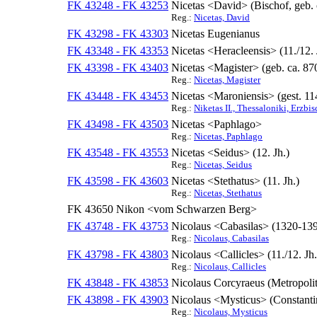
FK 43248 - FK 43253
Nicetas <David> (Bischof, geb. 
Reg.:
Nicetas, David
FK 43298 - FK 43303
Nicetas Eugenianus
FK 43348 - FK 43353
Nicetas <Heracleensis> (11./12. 
FK 43398 - FK 43403
Nicetas <Magister> (geb. ca. 87
Reg.:
Nicetas, Magister
FK 43448 - FK 43453
Nicetas <Maroniensis> (gest. 11
Reg.:
Niketas II., Thessaloniki, Erzbis
FK 43498 - FK 43503
Nicetas <Paphlago>
Reg.:
Nicetas, Paphlago
FK 43548 - FK 43553
Nicetas <Seidus> (12. Jh.)
Reg.:
Nicetas, Seidus
FK 43598 - FK 43603
Nicetas <Stethatus> (11. Jh.)
Reg.:
Nicetas, Stethatus
FK 43650
Nikon <vom Schwarzen Berg>
FK 43748 - FK 43753
Nicolaus <Cabasilas> (1320-13
Reg.:
Nicolaus, Cabasilas
FK 43798 - FK 43803
Nicolaus <Callicles> (11./12. Jh.
Reg.:
Nicolaus, Callicles
FK 43848 - FK 43853
Nicolaus Corcyraeus (Metropolit
FK 43898 - FK 43903
Nicolaus <Mysticus> (Constantino
Reg.:
Nicolaus, Mysticus