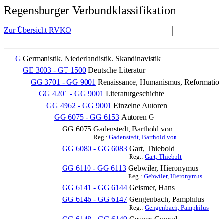
Regensburger Verbundklassifikation
Zur Übersicht RVKO
G
Germanistik. Niederlandistik. Skandinavistik
GE 3003 - GT 1500
Deutsche Literatur
GG 3701 - GG 9001
Renaissance, Humanismus, Reformati
GG 4201 - GG 9001
Literaturgeschichte
GG 4962 - GG 9001
Einzelne Autoren
GG 6075 - GG 6153
Autoren G
GG 6075
Gadenstedt, Barthold von
Reg.:
Gadenstedt, Barthold von
GG 6080 - GG 6083
Gart, Thiebold
Reg.:
Gart, Thiebolt
GG 6110 - GG 6113
Gebwiler, Hieronymus
Reg.:
Gebwiler, Hieronymus
GG 6141 - GG 6144
Geismer, Hans
GG 6146 - GG 6147
Gengenbach, Pamphilus
Reg.:
Gengenbach, Pamphilus
GG 6148 - GG 6149
Gesner, Conrad