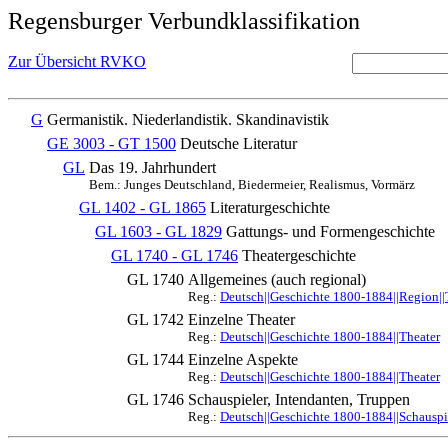
Regensburger Verbundklassifikation
Zur Übersicht RVKO
G
Germanistik. Niederlandistik. Skandinavistik
GE 3003 - GT 1500
Deutsche Literatur
GL
Das 19. Jahrhundert
Bem.: Junges Deutschland, Biedermeier, Realismus, Vormärz
GL 1402 - GL 1865
Literaturgeschichte
GL 1603 - GL 1829
Gattungs- und Formengeschichte
GL 1740 - GL 1746
Theatergeschichte
GL 1740
Allgemeines (auch regional)
Reg.:
Deutsch||Geschichte 1800-1884||Region||
GL 1742
Einzelne Theater
Reg.:
Deutsch||Geschichte 1800-1884||Theater
GL 1744
Einzelne Aspekte
Reg.:
Deutsch||Geschichte 1800-1884||Theater
GL 1746
Schauspieler, Intendanten, Truppen
Reg.:
Deutsch||Geschichte 1800-1884||Schauspie