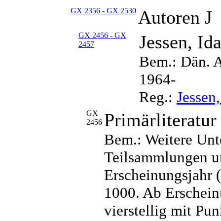
GX 2356 - GX 2530
Autoren J
GX 2456 - GX
Jessen, Id
2457
Bem.: Dän. A
1964-
Reg.:
Jessen,
GX
Primärliteratur
2456
Bem.: Weitere Unt
Teilsammlungen un
Erscheinungsjahr 
1000. Ab Erschein
vierstellig mit Pu