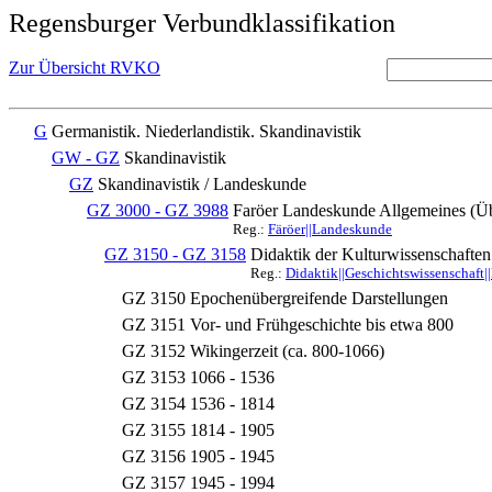
Regensburger Verbundklassifikation
Zur Übersicht RVKO
G
Germanistik. Niederlandistik. Skandinavistik
GW - GZ
Skandinavistik
GZ
Skandinavistik / Landeskunde
GZ 3000 - GZ 3988
Faröer Landeskunde Allgemeines (Üb
Reg.:
Färöer||Landeskunde
GZ 3150 - GZ 3158
Didaktik der Kulturwissenschaften
Reg.:
Didaktik||Geschichtswissenschaft|
GZ 3150
Epochenübergreifende Darstellungen
GZ 3151
Vor- und Frühgeschichte bis etwa 800
GZ 3152
Wikingerzeit (ca. 800-1066)
GZ 3153
1066 - 1536
GZ 3154
1536 - 1814
GZ 3155
1814 - 1905
GZ 3156
1905 - 1945
GZ 3157
1945 - 1994